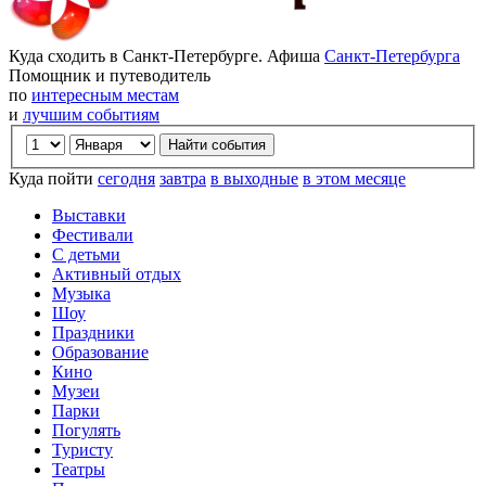
Куда сходить в Санкт-Петербурге. Афиша
Санкт-Петербурга
Помощник и путеводитель
по
интересным местам
и
лучшим событиям
Куда пойти
сегодня
завтра
в выходные
в этом месяце
Выставки
Фестивали
С детьми
Активный отдых
Музыка
Шоу
Праздники
Образование
Кино
Музеи
Парки
Погулять
Туристу
Театры