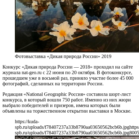
Фотовыставка «Дикая природа России» 2019
Конкурс «Дикая природа России — 2018» проходил на сайте
журнала nat-geo.ru с 22 июня по 20 октября. В фотоконкурсе,
прошедшем уже в восьмой раз, приняло участие более 45 000
фотографий, сделанных на территории России.
Редакция «National Geographic Россия» составила шорт-лист
конкурса, в который вошли 750 работ. Именно из них жюри
выбрало победителей и призеров, имена которых были
объявлены на торжественном открытии выставки в Москве.
https://kuda-
spb.ru/uploads/f78407237a33b8790aa03650562bcb6b.jpg
https
spb.ru/uploads/f78407237a33b8790aa03650562bcb6b.jpg
800