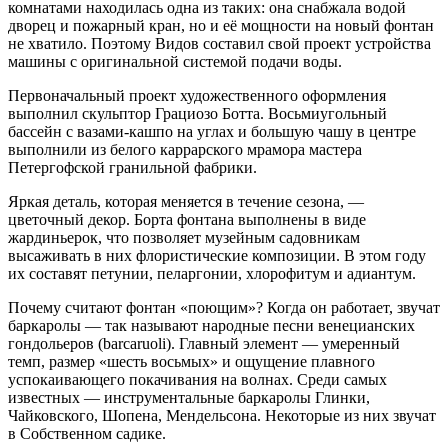
комнатами находилась одна из таких: она снабжала водой
дворец и пожарный кран, но и её мощности на новый фонтан
не хватило. Поэтому Видов составил свой проект устройства
машины с оригинальной системой подачи воды.
Первоначальный проект художественного оформления
выполнил скульптор Грациозо Ботта. Восьмиугольный
бассейн с вазами-кашпо на углах и большую чашу в центре
выполнили из белого каррарского мрамора мастера
Петергофской гранильной фабрики.
Яркая деталь, которая меняется в течение сезона, —
цветочный декор. Борта фонтана выполнены в виде
жардиньерок, что позволяет музейным садовникам
высаживать в них флористические композиции. В этом году
их составят петунии, пеларгонии, хлорофитум и адиантум.
Почему считают фонтан «поющим»? Когда он работает, звучат
баркаролы — так называют народные песни венецианских
гондольеров (barcaruoli). Главный элемент — умеренный
темп, размер «шесть восьмых» и ощущение плавного
успокаивающего покачивания на волнах. Среди самых
известных — инструментальные баркаролы Глинки,
Чайковского, Шопена, Мендельсона. Некоторые из них звучат
в Собственном садике.