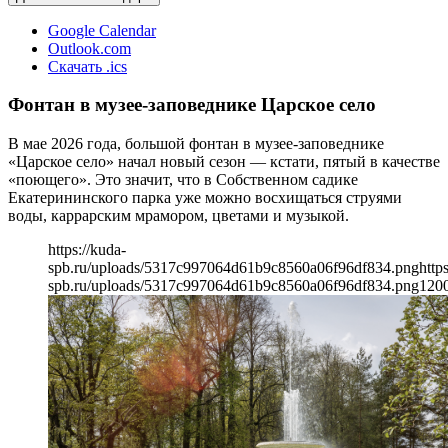
Google Calendar
Outlook.com
Скачать .ics
Фонтан в музее-заповеднике Царское село
В мае 2026 года, большой фонтан в музее-заповеднике
«Царское село» начал новый сезон — кстати, пятый в качестве
«поющего». Это значит, что в Собственном садике
Екатерининского парка уже можно восхищаться струями
воды, каррарским мрамором, цветами и музыкой.
https://kuda-
spb.ru/uploads/5317c997064d61b9c8560a06f96df834.png
http
spb.ru/uploads/5317c997064d61b9c8560a06f96df834.png
120