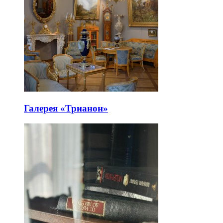
Галерея «Трианон»