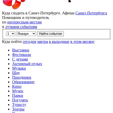
Куда сходить в Санкт-Петербурге. Афиша
Санкт-Петербурга
Помощник и путеводитель
по
интересным местам
и
лучшим событиям
Куда пойти
сегодня
завтра
в выходные
в этом месяце
Выставки
Фестивали
С детьми
Активный отдых
Музыка
Шоу
Праздники
Образование
Кино
Музеи
Парки
Погулять
Туристу
Театры