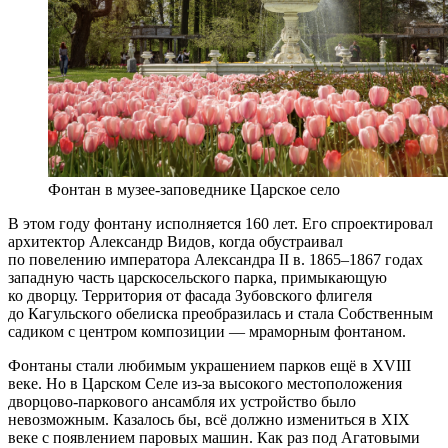
Фонтан в музее-заповеднике Царское село
В этом году фонтану исполняется 160 лет. Его спроектировал
архитектор Александр Видов, когда обустраивал
по повелению императора Александра II в. 1865–1867 годах
западную часть царскосельского парка, примыкающую
ко дворцу. Территория от фасада Зубовского флигеля
до Кагульского обелиска преобразилась и стала Собственным
садиком с центром композиции — мраморным фонтаном.
Фонтаны стали любимым украшением парков ещё в XVIII
веке. Но в Царском Селе из-за высокого местоположения
дворцово-паркового ансамбля их устройство было
невозможным. Казалось бы, всё должно измениться в XIX
веке с появлением паровых машин. Как раз под Агатовыми