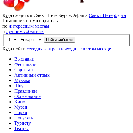
Куда сходить в Санкт-Петербурге. Афиша
Санкт-Петербурга
Помощник и путеводитель
по
интересным местам
и
лучшим событиям
Куда пойти
сегодня
завтра
в выходные
в этом месяце
Выставки
Фестивали
С детьми
Активный отдых
Музыка
Шоу
Праздники
Образование
Кино
Музеи
Парки
Погулять
Туристу
Театры