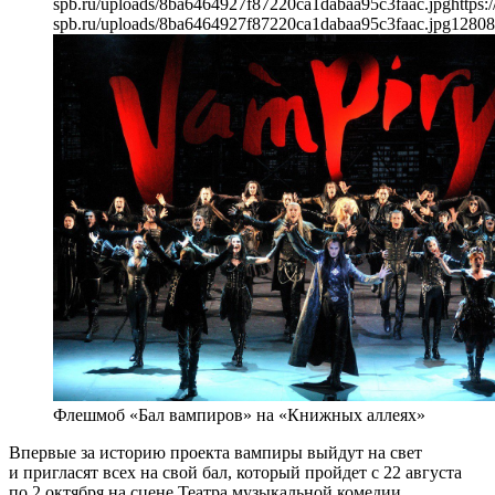
spb.ru/uploads/8ba6464927f87220ca1dabaa95c3faac.jpg
https:
spb.ru/uploads/8ba6464927f87220ca1dabaa95c3faac.jpg
1280
8
Флешмоб «Бал вампиров» на «Книжных аллеях»
Впервые за историю проекта вампиры выйдут на свет
и пригласят всех на свой бал, который пройдет с 22 августа
по 2 октября на сцене Театра музыкальной комедии.