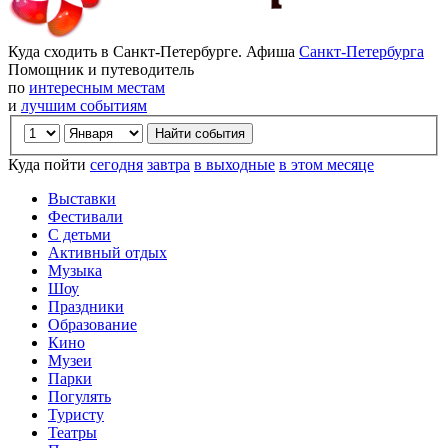
Куда сходить в Санкт-Петербурге. Афиша
Санкт-Петербурга
Помощник и путеводитель
по
интересным местам
и
лучшим событиям
Куда пойти
сегодня
завтра
в выходные
в этом месяце
Выставки
Фестивали
С детьми
Активный отдых
Музыка
Шоу
Праздники
Образование
Кино
Музеи
Парки
Погулять
Туристу
Театры