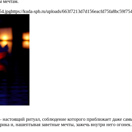
м мечтам.
54.jpg
https://kuda-spb.ru/uploads/663f7213d7d156eacfd75fa8bc59f754
— настоящий ритуал, соблюдение которого приближает даже сам
ика и, нашептывая заветные мечты, зажечь внутри него огонек.