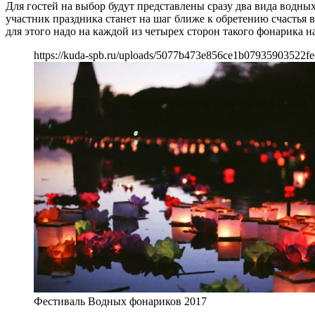
Для гостей на выбор будут представлены сразу два вида водны
участник праздника станет на шаг ближе к обретению счастья 
для этого надо на каждой из четырех сторон такого фонарика н
https://kuda-spb.ru/uploads/5077b473e856ce1b07935903522fe
Фестиваль Водных фонариков 2017