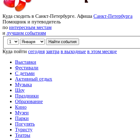
Куда сходить в Санкт-Петербурге. Афиша
Санкт-Петербурга
Помощник и путеводитель
по
интересным местам
и
лучшим событиям
Куда пойти
сегодня
завтра
в выходные
в этом месяце
Выставки
Фестивали
С детьми
Активный отдых
Музыка
Шоу
Праздники
Образование
Кино
Музеи
Парки
Погулять
Туристу
Театры