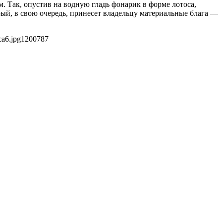
. Так, опустив на водную гладь фонарик в форме лотоса,
рый, в свою очередь, принесет владельцу материальные блага —
ca6.jpg
1200
787