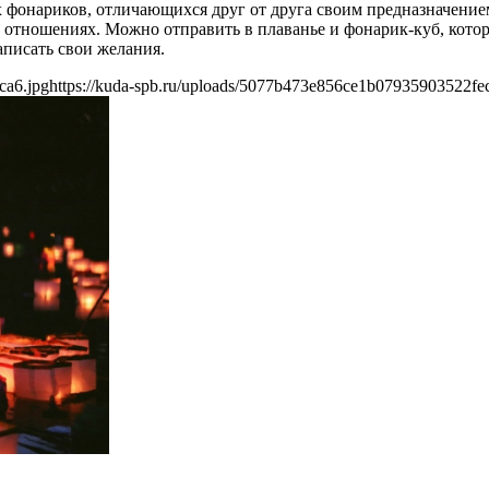
х фонариков, отличающихся друг от друга своим предназначением
в отношениях. Можно отправить в плаванье и фонарик-куб, кото
аписать свои желания.
ca6.jpg
https://kuda-spb.ru/uploads/5077b473e856ce1b07935903522fe