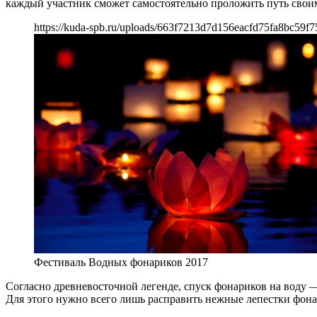
каждый участник сможет самостоятельно проложить путь свои
https://kuda-spb.ru/uploads/663f7213d7d156eacfd75fa8bc59f7
Фестиваль Водных фонариков 2017
Согласно древневосточной легенде, спуск фонариков на воду 
Для этого нужно всего лишь расправить нежные лепестки фонар