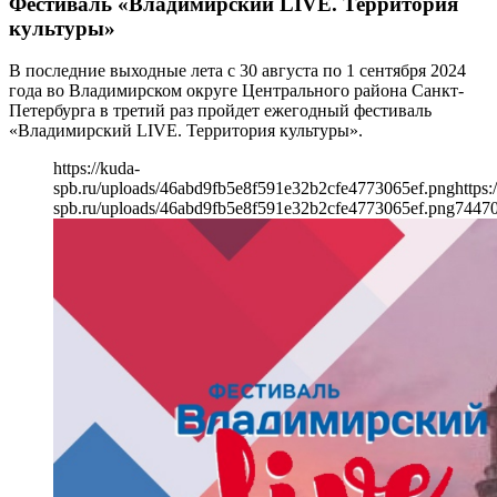
Фестиваль «Владимирский LIVE. Территория
культуры»
В последние выходные лета с 30 августа по 1 сентября 2024
года во Владимирском округе Центрального района Санкт-
Петербурга в третий раз пройдет ежегодный фестиваль
«Владимирский LIVE. Территория культуры».
https://kuda-
spb.ru/uploads/46abd9fb5e8f591e32b2cfe4773065ef.png
https:
spb.ru/uploads/46abd9fb5e8f591e32b2cfe4773065ef.png
744
7