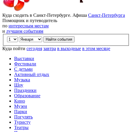
Куда сходить в Санкт-Петербурге. Афиша
Санкт-Петербурга
Помощник и путеводитель
по
интересным местам
и
лучшим событиям
Куда пойти
сегодня
завтра
в выходные
в этом месяце
Выставки
Фестивали
С детьми
Активный отдых
Музыка
Шоу
Праздники
Образование
Кино
Музеи
Парки
Погулять
Туристу
Театры