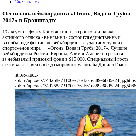
Скачать .ics
Фестиваль вейкбординга «Огонь, Вода и Трубы
2017» в Кронштадте
19 августа в форту Константин, на территории парка
активного отдыха «Кингвинч» состоится единственный
в своём роде фестиваль вейкбординга с участием лучших
спортсменов мира — «Огонь, Вода и Трубы 2017». Лучшие
вейкбордисты России, Европы, Азии и Америки сразятся
за небывалый призовой фонд в $15 000. Специальный гость
фестиваля — вейк-звезда мирового масштаба Дэниел Грант.
https://kuda-
spb.ru/uploads/74d258e73100ea76ab61e889e68d5e24.jpg
https
spb.ru/uploads/74d258e73100ea76ab61e889e68d5e24.jpg
586