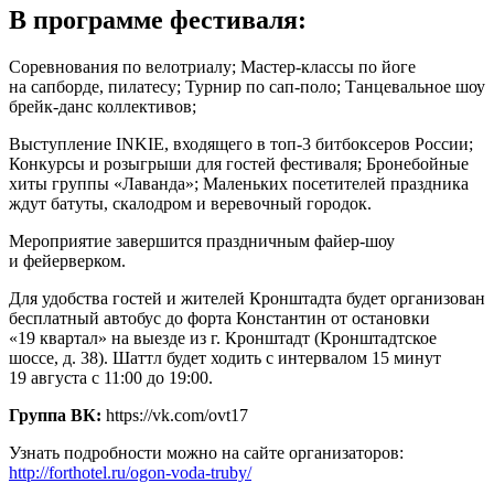
В программе фестиваля:
Соревнования по велотриалу; Мастер-классы по йоге
на сапборде, пилатесу; Турнир по сап-поло; Танцевальное шоу
брейк-данс коллективов;
Выступление INKIE, входящего в топ-3 битбоксеров России;
Конкурсы и розыгрыши для гостей фестиваля; Бронебойные
хиты группы «Лаванда»; Маленьких посетителей праздника
ждут батуты, скалодром и веревочный городок.
Мероприятие завершится праздничным файер-шоу
и фейерверком.
Для удобства гостей и жителей Кронштадта будет организован
бесплатный автобус до форта Константин от остановки
«19 квартал» на выезде из г. Кронштадт (Кронштадтское
шоссе, д. 38). Шаттл будет ходить с интервалом 15 минут
19 августа с 11:00 до 19:00.
Группа ВК:
https://vk.com/ovt17
Узнать подробности можно на сайте организаторов:
http://forthotel.ru/ogon-voda-truby/