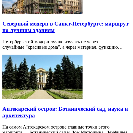
Северный модерн в Санкт-Петербурге: маршрут
по лучшим зданиям
Петербургский модерн лучше изучать не через
случайные “красивые дома”, а через материал, функцию…
Аптекарский остров: Ботанический сад, наука и
архитектура
На самом Аптекарском острове главные точки этого
маршрута — Ботанический сад и Дом Матюшина. Ленфильм,