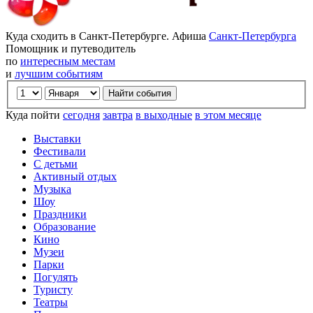
Куда сходить в Санкт-Петербурге. Афиша
Санкт-Петербурга
Помощник и путеводитель
по
интересным местам
и
лучшим событиям
Куда пойти
сегодня
завтра
в выходные
в этом месяце
Выставки
Фестивали
С детьми
Активный отдых
Музыка
Шоу
Праздники
Образование
Кино
Музеи
Парки
Погулять
Туристу
Театры