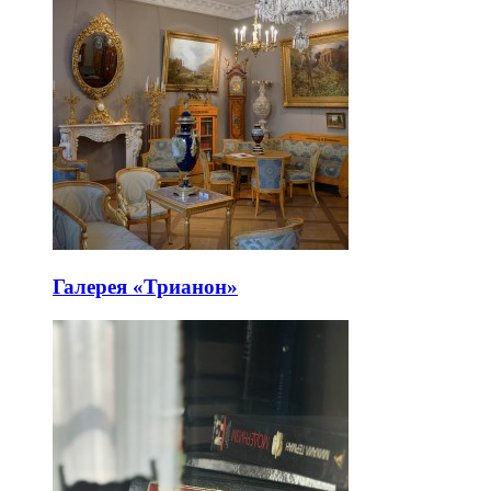
Галерея «Трианон»