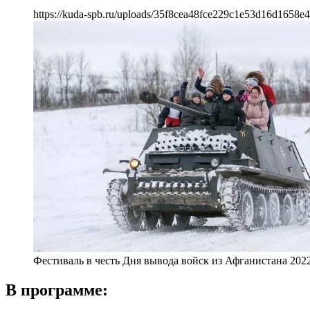
https://kuda-spb.ru/uploads/35f8cea48fce229c1e53d16d1658e4
Фестиваль в честь Дня вывода войск из Афганистана 202
В программе: