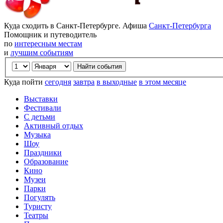
Куда сходить в Санкт-Петербурге. Афиша
Санкт-Петербурга
Помощник и путеводитель
по
интересным местам
и
лучшим событиям
Куда пойти
сегодня
завтра
в выходные
в этом месяце
Выставки
Фестивали
С детьми
Активный отдых
Музыка
Шоу
Праздники
Образование
Кино
Музеи
Парки
Погулять
Туристу
Театры