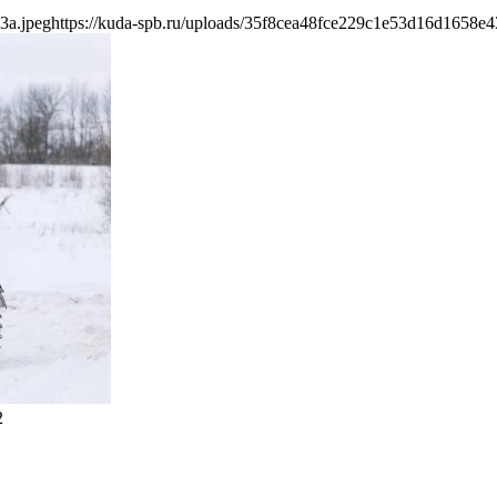
3a.jpeg
https://kuda-spb.ru/uploads/35f8cea48fce229c1e53d16d1658e4
2