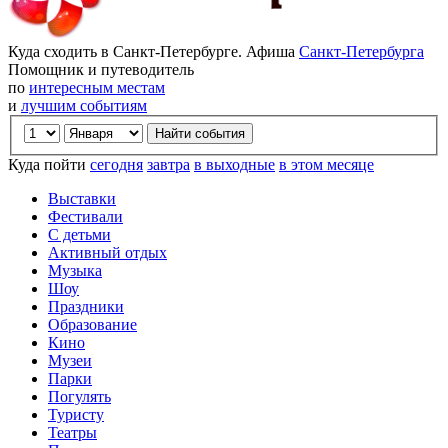
Куда сходить в Санкт-Петербурге. Афиша
Санкт-Петербурга
Помощник и путеводитель
по
интересным местам
и
лучшим событиям
Куда пойти
сегодня
завтра
в выходные
в этом месяце
Выставки
Фестивали
С детьми
Активный отдых
Музыка
Шоу
Праздники
Образование
Кино
Музеи
Парки
Погулять
Туристу
Театры