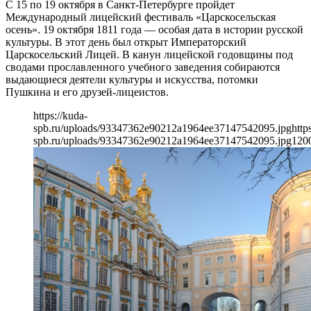
С 15 по 19 октября в Санкт-Петербурге пройдет
Международный лицейский фестиваль «Царскосельская
осень». 19 октября 1811 года — особая дата в истории русской
культуры. В этот день был открыт Императорский
Царскосельский Лицей. В канун лицейской годовщины под
сводами прославленного учебного заведения собираются
выдающиеся деятели культуры и искусства, потомки
Пушкина и его друзей-лицеистов.
https://kuda-
spb.ru/uploads/93347362e90212a1964ee37147542095.jpg
http
spb.ru/uploads/93347362e90212a1964ee37147542095.jpg
120