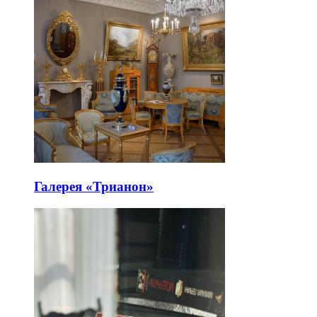
Галерея «Трианон»