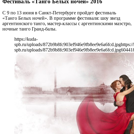
Фестиваль «Танго Белых ночей» 2016
С 9 по 13 июня в Санкт-Петербурге пройдет фестиваль
«Танго Белых ночей». В программе фестиваля: шоу звезд
аргентинского танго, мастер-классы с аргентинскими маэстро,
ночные танго Гранд-балы.
https://kuda-
spb.ru/uploads/872b9b8fc903ef946e9fb8ee9e6a6fcd.jpg
https:/
spb.ru/uploads/872b9b8fc903ef946e9fb8ee9e6a6fcd.jpg
604
41