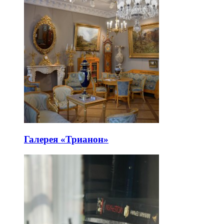
Галерея «Трианон»