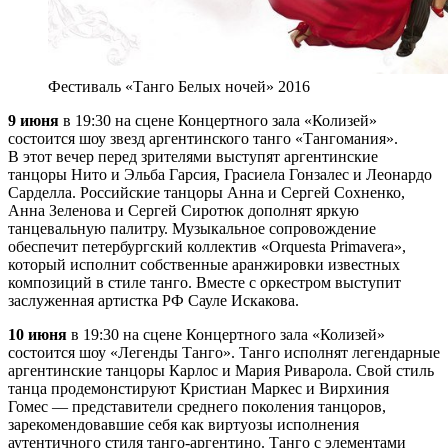
Фестиваль «Танго Белых ночей» 2016
9 июня
в 19:30 на сцене Концертного зала «Колизей»
состоится шоу звезд аргентинского танго «Тангомания».
В этот вечер перед зрителями выступят аргентинские
танцоры Нито и Эльба Гарсия, Грасиела Гонзалес и Леонардо
Сарделла. Российские танцоры Анна и Сергей Сохненко,
Анна Зеленова и Сергей Сиротюк дополнят яркую
танцевальную палитру. Музыкальное сопровождение
обеспечит петербургский коллектив «Orquesta Primavera»,
который исполнит собственные аранжировки известных
композиций в стиле танго. Вместе с оркестром выступит
заслуженная артистка РФ Сауле Искакова.
10 июня
в 19:30 на сцене Концертного зала «Колизей»
состоится шоу «Легенды Танго». Танго исполнят легендарные
аргентинские танцоры Карлос и Мария Риварола. Свой стиль
танца продемонстируют Кристиан Маркес и Вирхиния
Гомес — представители среднего поколения танцоров,
зарекомендовавшие себя как виртуозы исполнения
аутентичного стиля танго-аргентино. Танго с элементами