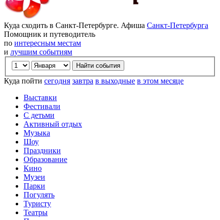
Куда сходить в Санкт-Петербурге. Афиша
Санкт-Петербурга
Помощник и путеводитель
по
интересным местам
и
лучшим событиям
Куда пойти
сегодня
завтра
в выходные
в этом месяце
Выставки
Фестивали
С детьми
Активный отдых
Музыка
Шоу
Праздники
Образование
Кино
Музеи
Парки
Погулять
Туристу
Театры