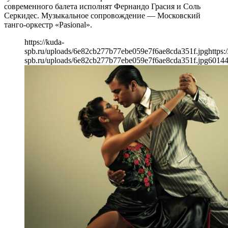
современного балета исполнят Фернандо Грасия и Соль
Серкидес. Музыкальное сопровождение — Московский
танго-оркестр «Pasional».
https://kuda-
spb.ru/uploads/6e82cb277b77ebe059e7f6ae8cda351f.jpg
https:
spb.ru/uploads/6e82cb277b77ebe059e7f6ae8cda351f.jpg
601
4