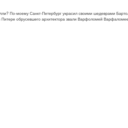
релли? По-моему Санкт-Петербург украсил своими шедеврами Барто
 в Питере обрусевшего архитектора звали Варфоломей Варфаломеев