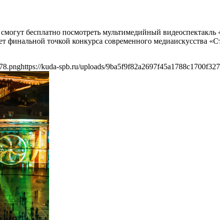
ы смогут бесплатно посмотреть мультимедийный видеоспектакль 
нет финальной точкой конкурса современного медиаискусства «
278.png
https://kuda-spb.ru/uploads/9ba5f9f82a2697f45a1788c1700f32