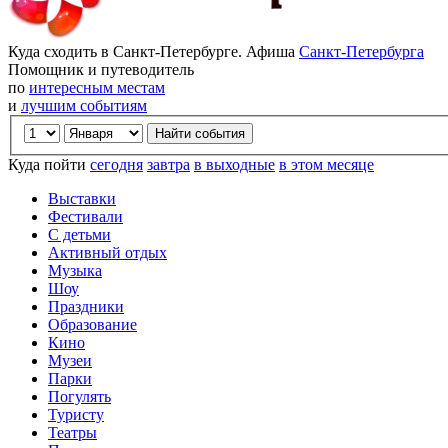
Куда сходить в Санкт-Петербурге. Афиша
Санкт-Петербурга
Помощник и путеводитель
по
интересным местам
и
лучшим событиям
Куда пойти
сегодня
завтра
в выходные
в этом месяце
Выставки
Фестивали
С детьми
Активный отдых
Музыка
Шоу
Праздники
Образование
Кино
Музеи
Парки
Погулять
Туристу
Театры