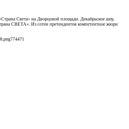
«Страна Света» на Дворцовой площади. Декабрьское шоу,
Страна СВЕТА». Из сотен претендентов компетентное жюри
78.png
774
471