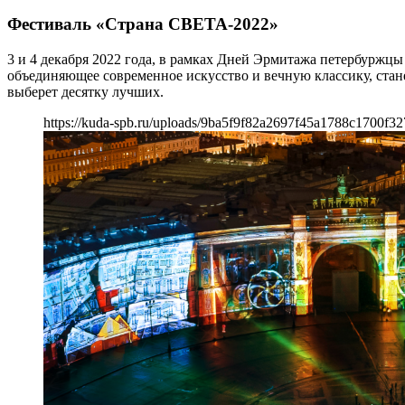
Фестиваль «Страна СВЕТА-2022»
3 и 4 декабря 2022 года, в рамках Дней Эрмитажа петербуржц
объединяющее современное искусство и вечную классику, ста
выберет десятку лучших.
https://kuda-spb.ru/uploads/9ba5f9f82a2697f45a1788c1700f3