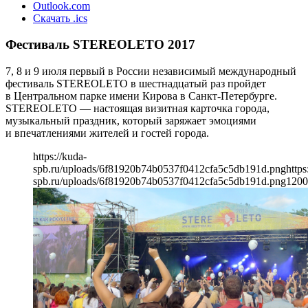
Outlook.com
Скачать .ics
Фестиваль STEREOLETO 2017
7, 8 и 9 июля первый в России независимый международный
фестиваль STEREOLETO в шестнадцатый раз пройдет
в Центральном парке имени Кирова в Санкт-Петербурге.
STEREOLETO — настоящая визитная карточка города,
музыкальный праздник, который заряжает эмоциями
и впечатлениями жителей и гостей города.
https://kuda-
spb.ru/uploads/6f81920b74b0537f0412cfa5c5db191d.png
https
spb.ru/uploads/6f81920b74b0537f0412cfa5c5db191d.png
1200