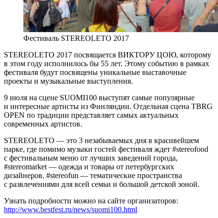
Фестиваль STEREOLETO 2017
STEREOLETO 2017 посвящается ВИКТОРУ ЦОЮ, которому
в этом году исполнилось бы 55 лет. Этому событию в рамках
фестиваля будут посвящены уникальные выставочные
проекты и музыкальные выступления.
9 июля на сцене SUOMI100 выступят самые популярные
и интересные артисты из Финляндии. Отдельная сцена TBRG
OPEN по традиции представляет самых актуальных
современных артистов.
STEREOLETO — это 3 незабываемых дня в красивейшем
парке, где помимо музыки гостей фестиваля ждет #stereofood
c фестивальным меню от лучших заведений города,
#stereomarket — одежда и товары от петербургских
дизайнеров, #stereofun — тематические пространства
с развлечениями для всей семьи и большой детской зоной.
Узнать подробности можно на сайте организаторов:
http://www.bestfest.ru/news/suomi100.html