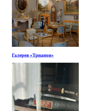
Галерея «Трианон»