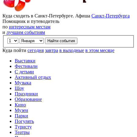
Куда сходить в Санкт-Петербурге. Афиша
Санкт-Петербурга
Помощник и путеводитель
по
интересным местам
и
лучшим событиям
Куда пойти
сегодня
завтра
в выходные
в этом месяце
Выставки
Фестивали
С детьми
Активный отдых
Музыка
Шоу
Праздники
Образование
Кино
Музеи
Парки
Погулять
Туристу
Театры