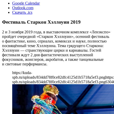
Google Calendar
Outlook.com
Скачать .ics
Фестиваль Старкон Хэллоуин 2019
2 и 3 ноября 2019 года, в выставочном комплексе «Ленэкспо»
пройдет очередной «Старкон Хэллоуин», осенний фестиваль
о фантастике, кино, сериалах, комиксах и науке, полностью
посвящённый теме Хэллоуина. Тема грядущего Старкона:
Хэллоуин — странствующие цирки и карнавалы. Гостей
фестиваля ждут 2 дня фантастических выступлений
фокусников, жонглеров, акробатов, а также танцевальные
и световые перформансы.
https://kuda-
spb.ru/uploads/834dd78f0ce82dfc4125d1b5718a5ef3.png
https
spb.ru/uploads/834dd78f0ce82dfc4125d1b5718a5ef3.png
630
4