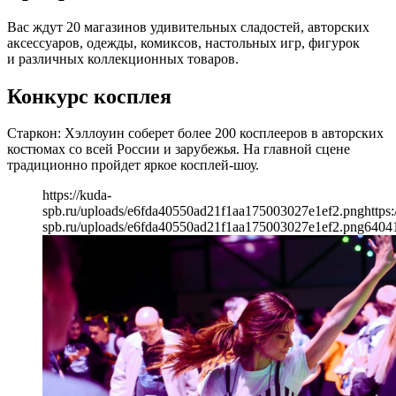
Вас ждут 20 магазинов удивительных сладостей, авторских
аксессуаров, одежды, комиксов, настольных игр, фигурок
и различных коллекционных товаров.
Конкурс косплея
Старкон: Хэллоуин соберет более 200 косплееров в авторских
костюмах со всей России и зарубежья. На главной сцене
традиционно пройдет яркое косплей-шоу.
https://kuda-
spb.ru/uploads/e6fda40550ad21f1aa175003027e1ef2.png
https:
spb.ru/uploads/e6fda40550ad21f1aa175003027e1ef2.png
640
4