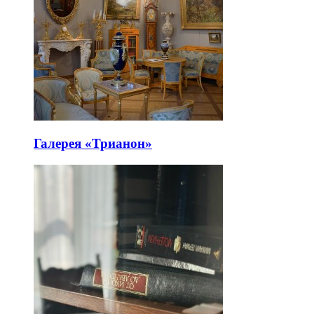
Галерея «Трианон»