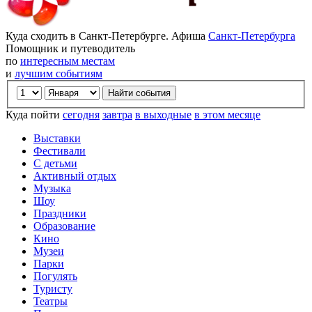
Куда сходить в Санкт-Петербурге. Афиша
Санкт-Петербурга
Помощник и путеводитель
по
интересным местам
и
лучшим событиям
Куда пойти
сегодня
завтра
в выходные
в этом месяце
Выставки
Фестивали
С детьми
Активный отдых
Музыка
Шоу
Праздники
Образование
Кино
Музеи
Парки
Погулять
Туристу
Театры