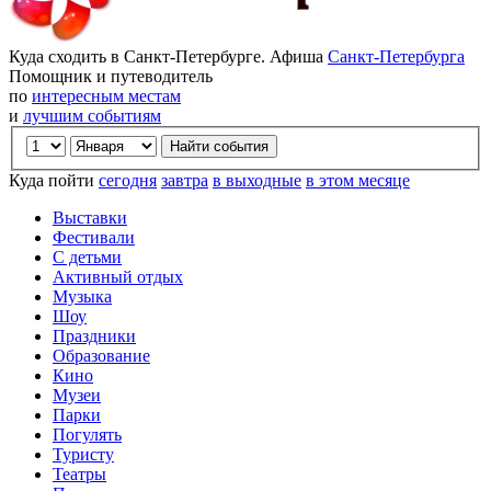
Куда сходить в Санкт-Петербурге. Афиша
Санкт-Петербурга
Помощник и путеводитель
по
интересным местам
и
лучшим событиям
Куда пойти
сегодня
завтра
в выходные
в этом месяце
Выставки
Фестивали
С детьми
Активный отдых
Музыка
Шоу
Праздники
Образование
Кино
Музеи
Парки
Погулять
Туристу
Театры