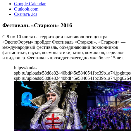
Google Calendar
Outlook.com
Скачать .ics
Фестиваль «Старкон» 2016
С 8 по 10 июля на территории выставочного центра
«ЭкспоФорум» пройдет Фестиваль «Старкон». «Старкон» —
международный фестиваль, объединяющий поклонников
фантастики, науки, космонавтики, кино, комиксов, сериалов
и видеоигр. Фестиваль проходит ежегодно уже более 15 лет.
https://kuda-
spb.ru/uploads/58d8e82440bdf45e5840541bc39b1a74.jpg
https
spb.ru/uploads/58d8e82440bdf45e5840541bc39b1a74.jpg
626