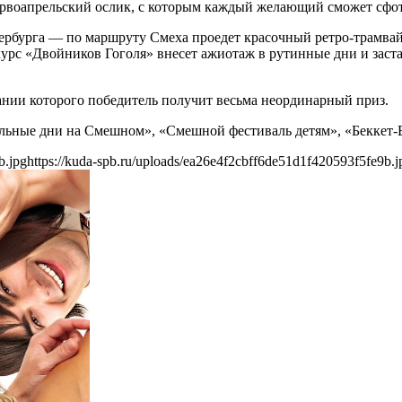
рвоапрельский ослик, с которым каждый желающий сможет сфот
ербурга — по маршруту Смеха проедет красочный ретро-трамвай
с «Двойников Гоголя» внесет ажиотаж в рутинные дни и застав
чании которого победитель получит весьма неординарный приз.
альные дни на Смешном», «Смешной фестиваль детям», «Беккет
b.jpg
https://kuda-spb.ru/uploads/ea26e4f2cbff6de51d1f420593f5fe9b.j