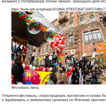
вызывает у Петербуржцев теплые эмоции. Тринадцать дней вес
https://kuda-spb.ru/uploads/435db0c3f78355f6d7269537d8fa7
Фестиваль смеха
Откроется фестиваль, следуя традиции, выстрелом из пушки 
и барабанщиц, и любопытных прохожих по Невскому проспект