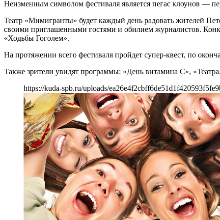
Неизменным символом фестиваля является пегас клоунов — пе
Театр «Мимигранты» будет каждый день радовать жителей Пет
своими приглашенными гостями и обилием журналистов. Конкур
«Ходьбы Гоголем».
На протяжении всего фестиваля пройдет супер-квест, по окон
Также зрители увидят программы: «День витамина С», «Театр
https://kuda-spb.ru/uploads/ea26e4f2cbff6de51d1f420593f5fe9