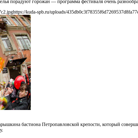
елья порадуют горожан — программа фестиваля очень разнообра
7c2.jpg
https://kuda-spb.ru/uploads/435db0c3f78355f6d7269537d8fa77
Нарышкина бастиона Петропавловской крепости, который соверш
у.