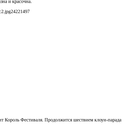
зна и красочна.
c2.jpg
2422
1497
ит Король Фестиваля. Продолжится шествием клоун-парада