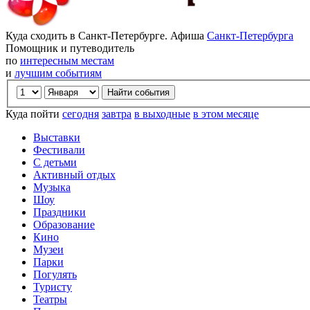
Куда сходить в Санкт-Петербурге. Афиша
Санкт-Петербурга
Помощник и путеводитель
по
интересным местам
и
лучшим событиям
Куда пойти
сегодня
завтра
в выходные
в этом месяце
Выставки
Фестивали
С детьми
Активный отдых
Музыка
Шоу
Праздники
Образование
Кино
Музеи
Парки
Погулять
Туристу
Театры