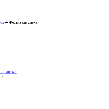
ли
➔
Фестиваль смеха
мигранты»
83