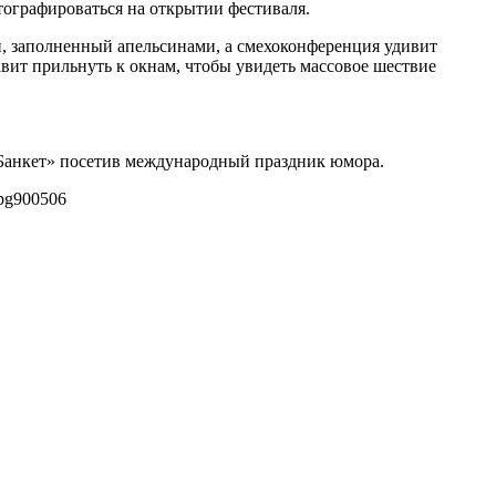
ографироваться на открытии фестиваля.
, заполненный апельсинами, а смехоконференция удивит
ит прильнуть к окнам, чтобы увидеть массовое шествие
-Банкет» посетив международный праздник юмора.
pg
900
506