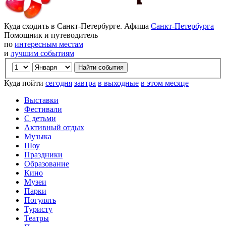
Куда сходить в Санкт-Петербурге. Афиша
Санкт-Петербурга
Помощник и путеводитель
по
интересным местам
и
лучшим событиям
Куда пойти
сегодня
завтра
в выходные
в этом месяце
Выставки
Фестивали
С детьми
Активный отдых
Музыка
Шоу
Праздники
Образование
Кино
Музеи
Парки
Погулять
Туристу
Театры