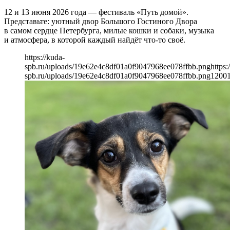
12 и 13 июня 2026 года — фестиваль «Путь домой».
Представьте: уютный двор Большого Гостиного Двора
в самом сердце Петербурга, милые кошки и собаки, музыка
и атмосфера, в которой каждый найдёт что‑то своё.
https://kuda-
spb.ru/uploads/19e62e4c8df01a0f9047968ee078ffbb.png
https:
spb.ru/uploads/19e62e4c8df01a0f9047968ee078ffbb.png
1200