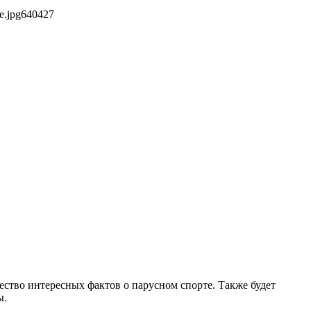
e.jpg
640
427
ство интересных фактов о парусном спорте. Также будет
ы.