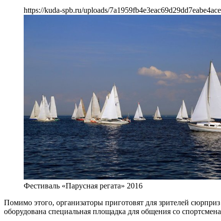
https://kuda-spb.ru/uploads/7a1959fb4e3eac69d29dd7eabe4ace
Фестиваль «Парусная регата» 2016
Помимо этого, организаторы приготовят для зрителей сюрприз
оборудована специальная площадка для общения со спортсмен