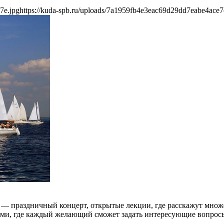
7e.jpg
https://kuda-spb.ru/uploads/7a1959fb4e3eac69d29dd7eabe4ace7
 — праздничный концерт, открытые лекции, где расскажут множе
ами, где каждый желающий сможет задать интересующие вопрос