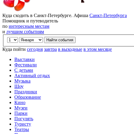
Куда сходить в Санкт-Петербурге. Афиша
Санкт-Петербурга
Помощник и путеводитель
по
интересным местам
и
лучшим событиям
Куда пойти
сегодня
завтра
в выходные
в этом месяце
Выставки
Фестивали
С детьми
Активный отдых
Музыка
Шоу
Праздники
Образование
Кино
Музеи
Парки
Погулять
Туристу
Театры