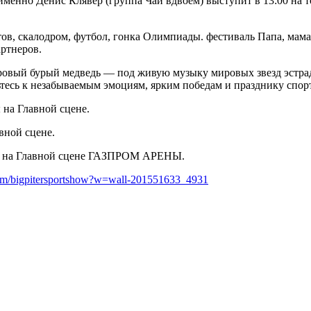
а именно Денис Клявер (группа Чай вдвоем) выступит в 13:00 н
ов, скалодром, футбол, гонка Олимпиады. фестиваль Папа, мама
артнеров.
ровый бурый медведь — под живую музыку мировых звезд эстра
вьтесь к незабываемым эмоциям, ярким победам и празднику спор
 на Главной сцене.
вной сцене.
ды на Главной сцене ГАЗПРОМ АРЕНЫ.
com/bigpitersportshow?w=wall-201551633_4931