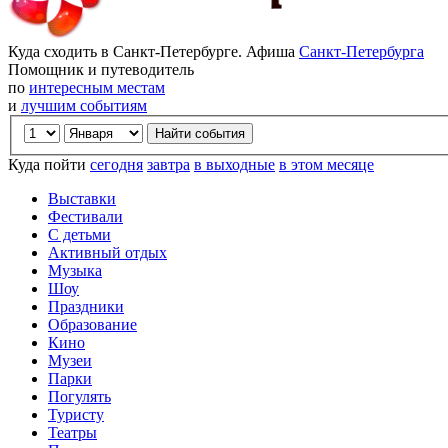
Куда сходить в Санкт-Петербурге. Афиша
Санкт-Петербурга
Помощник и путеводитель
по
интересным местам
и
лучшим событиям
Куда пойти
сегодня
завтра
в выходные
в этом месяце
Выставки
Фестивали
С детьми
Активный отдых
Музыка
Шоу
Праздники
Образование
Кино
Музеи
Парки
Погулять
Туристу
Театры