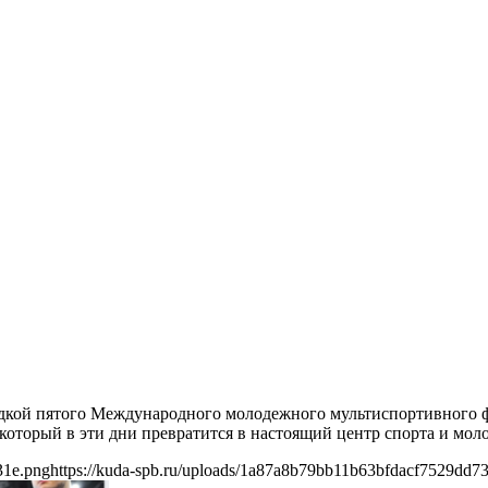
щадкой пятого Международного молодежного мультиспортивного 
который в эти дни превратится в настоящий центр спорта и мол
31e.png
https://kuda-spb.ru/uploads/1a87a8b79bb11b63bfdacf7529dd7