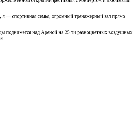
а торжественном открытии фестиваля с концертом и любимыми
, я — спортивная семья, огромный тренажерный зал прямо
ды поднимется над Ареной на 25-ти разноцветных воздушных
та.