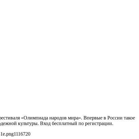
фестиваля «Олимпиада народов мира». Впервые в России такое
одежной культуры. Вход бесплатный по регистрации.
31e.png
1116
720