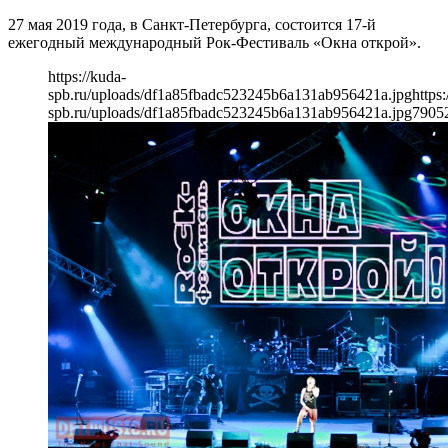
27 мая 2019 года, в Санкт-Петербурга, состоится 17-й
ежегодный международный Рок-Фестиваль «Окна открой».
https://kuda-
spb.ru/uploads/df1a85fbadc523245b6a131ab956421a.jpg
https:
spb.ru/uploads/df1a85fbadc523245b6a131ab956421a.jpg
790
5