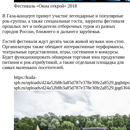
Фестиваль «Окна открой» 2018
В Гала-концерте примут участие легендарные и популярные
рок-группы, а также специальные гости, лауреаты фестиваля
прошлых лет и победители отборочных туров из разных
городов России, ближнего и дальнего зарубежья.
Гостей фестиваля ждут десять часов живой музыки нон-стоп.
Организаторы также обещают интерактивные перформансы,
театральные представления, игры, состязания и конкурсы.
Будет функционировать обширная торговая зона продуктами
питания и рок-атрибутикой, а также отдельная площадка для
самых маленьких посетителей.
https://kuda-
spb.ru/uploads/d24a52b8b3a85d787e378e30fe2a8529.jpg
https
spb.ru/uploads/d24a52b8b3a85d787e378e30fe2a8529.jpg
630
4