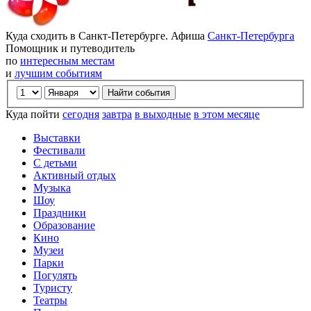
Куда сходить в Санкт-Петербурге. Афиша
Санкт-Петербурга
Помощник и путеводитель
по
интересным местам
и
лучшим событиям
Куда пойти
сегодня
завтра
в выходные
в этом месяце
Выставки
Фестивали
С детьми
Активный отдых
Музыка
Шоу
Праздники
Образование
Кино
Музеи
Парки
Погулять
Туристу
Театры