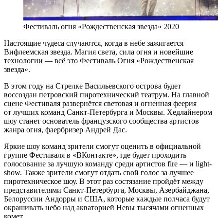
Фестиваль огня «Рождественская звезда» 2020
Настоящие чудеса случаются, когда в небе зажигается
Вифлеемская звезда. Магия света, сила огня и новейшие
технологии — всё это Фестиваль Огня «Рождественская
звезда».
В этом году на Стрелке Васильевского острова будет
воссоздан петровский пиротехнический театрум. На главной
сцене Фестиваля развернётся световая и огненная феерия
от лучших команд Санкт-Петербурга и Москвы. Хедлайнером
шоу станет основатель французского сообщества артистов
жанра огня, фаербризер Андрей Дас.
Яркие шоу команд зрители смогут оценить в официальной
группе Фестиваля в «ВКонтакте», где будет проходить
голосование за лучшую команду среди артистов fire — и light-
show. Также зрители смогут отдать свой голос за лучшее
пиротехническое шоу. В этот раз состязание пройдёт между
представителями Санкт-Петербурга, Москвы, Азербайджана,
Белоруссии Андорры и США, которые каждые полчаса будут
окрашивать небо над акваторией Невы тысячами огненных
комет.