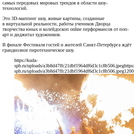
самых передовых мировых трендов в области шоу-
технологий.
Это 3D-маппинг шоу, живые картины, созданные
в виртуальной реальности, работы учеников Дворца
творчества юных и колейдоскоп online перформансов от поп-
арт и диджитал художников.
В финале Фестиваля гостей и жителей Санкт-Петербурга ждёт
грандиозное пиротехническое шоу.
https://kuda-
spb.ru/uploads/a3b8d47ffc21dbf1964df6d3c1c8b506.jpeg
https
spb.ru/uploads/a3b8d47ffc21dbf1964df6d3c1c8b506.jpeg
1200