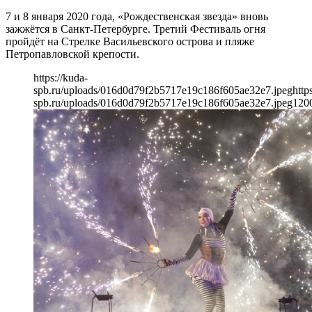
7 и 8 января 2020 года, «Рождественская звезда» вновь
зажжётся в Санкт-Петербурге. Третий Фестиваль огня
пройдёт на Стрелке Васильевского острова и пляже
Петропавловской крепости.
https://kuda-
spb.ru/uploads/016d0d79f2b5717e19c186f605ae32e7.jpeg
http
spb.ru/uploads/016d0d79f2b5717e19c186f605ae32e7.jpeg
120