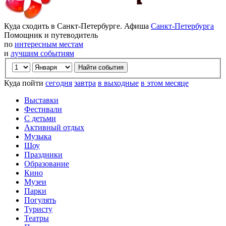
Куда сходить в Санкт-Петербурге. Афиша
Санкт-Петербурга
Помощник и путеводитель
по
интересным местам
и
лучшим событиям
Куда пойти
сегодня
завтра
в выходные
в этом месяце
Выставки
Фестивали
С детьми
Активный отдых
Музыка
Шоу
Праздники
Образование
Кино
Музеи
Парки
Погулять
Туристу
Театры