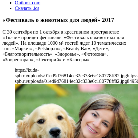
Outlook.com
Скачать .ics
«Фестиваль о животных для людей» 2017
С 30 сентября по 1 октября в креативном пространстве
«Ткачи» пройдет фестиваль «Фестиваль о животных для
людей». На площади 1000 м² гостей ждет 10 тематических
зон: «Маркет», «Petshop.ru», «Beauty Bar», «Дети»,
«Благотворительность», «Здоровье», «Фотозона»,
«Зооресторан», «Лекторий» и «Блогеры».
https://kuda-
spb.ru/uploads/01ed9d76814ec32c333e6c180778ff82.jpg
https:
spb.ru/uploads/01ed9d76814ec32c333e6c180778ff82.jpg
849
5