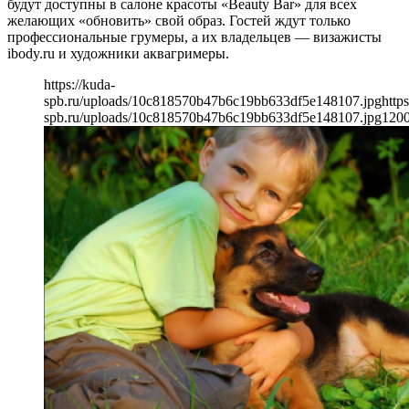
будут доступны в салоне красоты «Beauty Bar» для всех
желающих «обновить» свой образ. Гостей ждут только
профессиональные грумеры, а их владельцев — визажисты
ibody.ru и художники аквагримеры.
https://kuda-
spb.ru/uploads/10c818570b47b6c19bb633df5e148107.jpg
https
spb.ru/uploads/10c818570b47b6c19bb633df5e148107.jpg
120