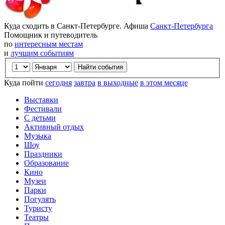
Куда сходить в Санкт-Петербурге. Афиша
Санкт-Петербурга
Помощник и путеводитель
по
интересным местам
и
лучшим событиям
Куда пойти
сегодня
завтра
в выходные
в этом месяце
Выставки
Фестивали
С детьми
Активный отдых
Музыка
Шоу
Праздники
Образование
Кино
Музеи
Парки
Погулять
Туристу
Театры