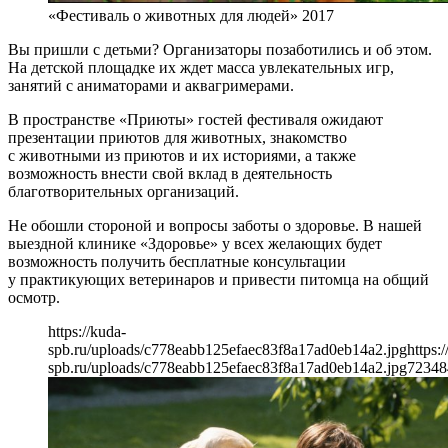
«Фестиваль о животных для людей» 2017
Вы пришли с детьми? Организаторы позаботились и об этом.
На детской площадке их ждет масса увлекательных игр,
занятий с аниматорами и аквагримерами.
В пространстве «Приюты» гостей фестиваля ожидают
презентации приютов для животных, знакомство
с животными из приютов и их историями, а также
возможность внести свой вклад в деятельность
благотворительных организаций.
Не обошли стороной и вопросы заботы о здоровье. В нашей
выездной клинике «Здоровье» у всех желающих будет
возможность получить бесплатные консультации
у практикующих ветеринаров и привести питомца на общий
осмотр.
https://kuda-
spb.ru/uploads/c778eabb125efaec83f8a17ad0eb14a2.jpg
https:
spb.ru/uploads/c778eabb125efaec83f8a17ad0eb14a2.jpg
723
48