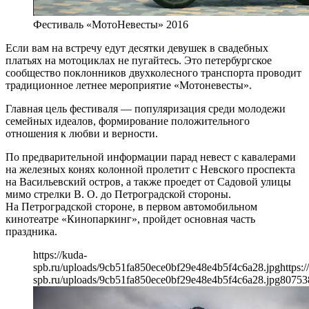
Фестиваль «МотоНевесты» 2016
Если вам на встречу едут десятки девушек в свадебных
платьях на мотоциклах не пугайтесь. Это петербургское
сообщество поклонников двухколесного транспорта проводит
традиционное летнее мероприятие «Мотоневесты».
Главная цель фестиваля — популяризация среди молодежи
семейных идеалов, формирование положительного
отношения к любви и верности.
По предварительной информации парад невест с кавалерами
на железных конях колонной пролетит с Невского проспекта
на Васильевский остров, а также проедет от Садовой улицы
мимо стрелки В. О. до Петроградской стороны.
На Петроградской стороне, в первом автомобильном
кинотеатре «Кинопаркинг», пройдет основная часть
праздника.
https://kuda-
spb.ru/uploads/9cb51fa850ece0bf29e48e4b5f4c6a28.jpg
https:/
spb.ru/uploads/9cb51fa850ece0bf29e48e4b5f4c6a28.jpg
807
53