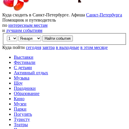
Куда сходить в Санкт-Петербурге. Афиша
Санкт-Петербурга
Помощник и путеводитель
по
интересным местам
и
лучшим событиям
Куда пойти
сегодня
завтра
в выходные
в этом месяце
Выставки
Фестивали
С детьми
Активный отдых
Музыка
Шоу
Праздники
Образование
Кино
Музеи
Парки
Погулять
Туристу
Театры