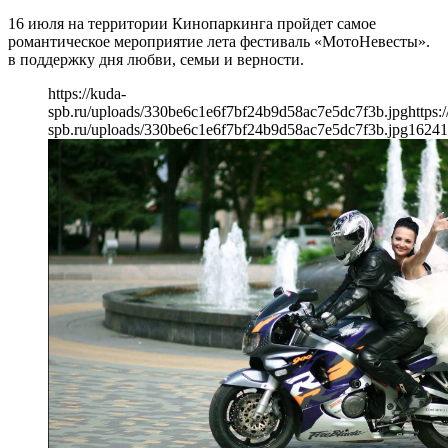
16 июля на территории Кинопаркинга пройдет самое
романтическое мероприятие лета фестиваль «МотоНевесты».
в поддержку дня любви, семьи и верности.
https://kuda-
spb.ru/uploads/330be6c1e6f7bf24b9d58ac7e5dc7f3b.jpg
https:
spb.ru/uploads/330be6c1e6f7bf24b9d58ac7e5dc7f3b.jpg
1624
1