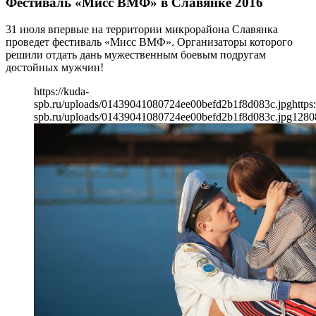
Фестиваль «Мисс ВМФ» в Славянке 2016
31 июля впервые на территории микрорайона Славянка
проведет фестиваль «Мисс ВМФ». Организаторы которого
решили отдать дань мужественным боевым подругам
достойных мужчин!
https://kuda-
spb.ru/uploads/01439041080724ee00befd2b1f8d083c.jpg
https
spb.ru/uploads/01439041080724ee00befd2b1f8d083c.jpg
1280