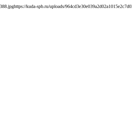
388.jpg
https://kuda-spb.ru/uploads/964cd3e30e039a2d02a1015e2c7d0