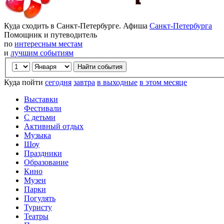
Куда сходить в Санкт-Петербурге. Афиша
Санкт-Петербурга
Помощник и путеводитель
по
интересным местам
и
лучшим событиям
Куда пойти
сегодня
завтра
в выходные
в этом месяце
Выставки
Фестивали
С детьми
Активный отдых
Музыка
Шоу
Праздники
Образование
Кино
Музеи
Парки
Погулять
Туристу
Театры