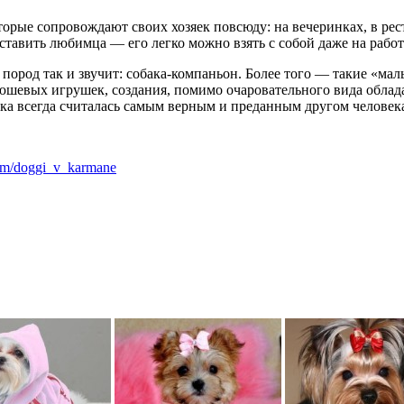
торые сопровождают своих хозяек повсюду: на вечеринках, в рес
оставить любимца — его легко можно взять с собой даже на работ
пород так и звучит: собака-компаньон. Более того — такие «м
шевых игрушек, создания, помимо очаровательного вида облад
ака всегда считалась самым верным и преданным другом человек
com/doggi_v_karmane