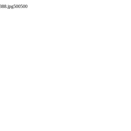
388.jpg
500
500