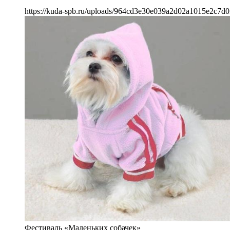
https://kuda-spb.ru/uploads/964cd3e30e039a2d02a1015e2c7d0
Фестиваль «Маленьких собачек»