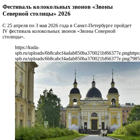
Фестиваль колокольных звонов «Звоны
Северной столицы» 2026
С 25 апреля по 3 мая 2026 года в Санкт-Петербурге пройдет
IV фестиваль колокольных звонов «Звоны Северной
столицы».
https://kuda-
spb.ru/uploads/6b8cabcf4adab850ba370021bf66377e.png
https
spb.ru/uploads/6b8cabcf4adab850ba370021bf66377e.png
798
5