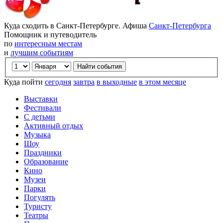
Куда сходить в Санкт-Петербурге. Афиша
Санкт-Петербурга
Помощник и путеводитель
по
интересным местам
и
лучшим событиям
Куда пойти
сегодня
завтра
в выходные
в этом месяце
Выставки
Фестивали
С детьми
Активный отдых
Музыка
Шоу
Праздники
Образование
Кино
Музеи
Парки
Погулять
Туристу
Театры