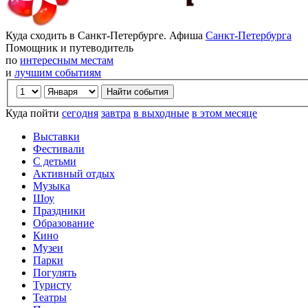
Куда сходить в Санкт-Петербурге. Афиша
Санкт-Петербурга
Помощник и путеводитель
по
интересным местам
и
лучшим событиям
Куда пойти
сегодня
завтра
в выходные
в этом месяце
Выставки
Фестивали
С детьми
Активный отдых
Музыка
Шоу
Праздники
Образование
Кино
Музеи
Парки
Погулять
Туристу
Театры