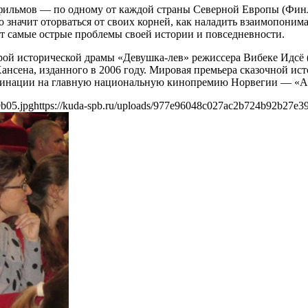
 фильмов — по одному от каждой страны Северной Европы (Фин
то значит оторваться от своих корней, как наладить взаимопони
ет самые острые проблемы своей истории и повседневности.
рой исторической драмы «Девушка-лев» режиссера Вибеке Идсё 
нсена, изданного в 2006 году. Мировая премьера сказочной исто
оминации на главную национальную кинопремию Норвегии — «Ам
b05.jpg
https://kuda-spb.ru/uploads/977e96048c027ac2b724b92b27e3