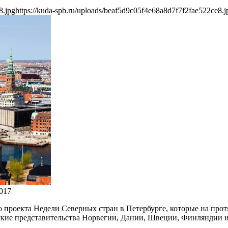
8.jpg
https://kuda-spb.ru/uploads/beaf5d9c05f4e68a8d7f7f2fae522ce8.j
017
проекта Недели Северных стран в Петербурге, которые на протяж
кие представительства Норвегии, Дании, Швеции, Финляндии и