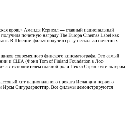
мская кровь» Аманды Кернелл — главный национальный
а получила почетную награду The Europa Cinemas Label как
тант. В Швеции фильм получил сразу несколько почетных
вщиков современного финского кинематографа. Это самый
ии и США (Фонд Tom of Finland Foundation в Лос-
еча с исполнителем главной роли Пекка Странгом и актером
кассовый хит национального проката Исландии первого
ицы Ирсы Сигурдардоттир. Все фильмы демонстрируются