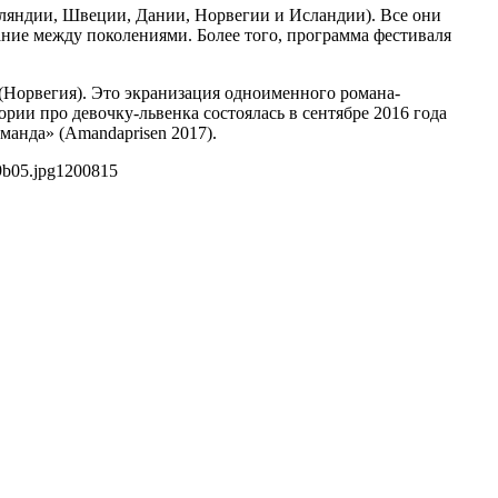
ляндии, Швеции, Дании, Норвегии и Исландии). Все они
мание между поколениями. Более того, программа фестиваля
(Норвегия). Это экранизация одноименного романа-
рии про девочку-львенка состоялась в сентябре 2016 года
анда» (Amandaprisen 2017).
9b05.jpg
1200
815