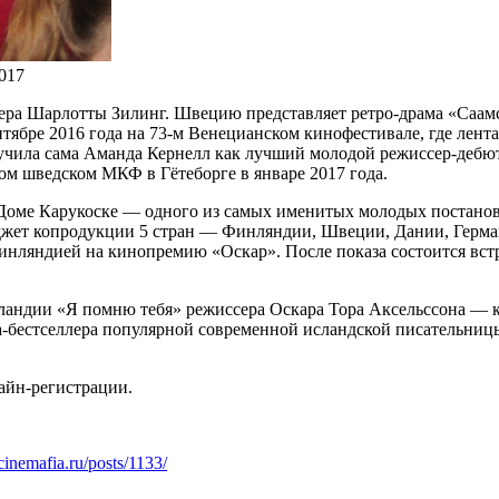
017
сера Шарлотты Зилинг. Швецию представляет ретро-драма «Саа
нтябре 2016 года на 73-м Венецианском кинофестивале, где лент
лучила сама Аманда Кернелл как лучший молодой режиссер-дебю
м шведском МКФ в Гётеборге в январе 2017 года.
 Доме Карукоске — одного из самых именитых молодых постано
жет копродукции 5 стран — Финляндии, Швеции, Дании, Герман
нляндией на кинопремию «Оскар». После показа состоится встр
сландии «Я помню тебя» режиссера Оскара Тора Аксельссона — 
ва-бестселлера популярной современной исландской писательн
лайн-регистрации.
cinemafia.ru/posts/1133/