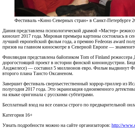
Фестиваль «Кино Северных стран» в Санкт-Петербурге 2
Дания представлена психологической драмой «Мастер» режис
кинохит 2017 года. Мировая премьера картины состоялась в се
лучший европейский фильм года, а премию Fedeoras award по
призов на главном киносмотре в Северной Европе — знаменито
Финляндия представлена байопиком Tom of Finland режиссера
дорогостоящий проект в истории финской киноиндустрии. Бюд
Анджелесе) — составил 5 миллионов евро. Фильм выдвинут Фи
второго плана Таисто Оксаненом.
Завершит фестиваль сверхъестественный хоррор-триллер из И
полугодия 2017 года. Это экранизация одноименного детекти
на языке оригинала с русскими субтитрами.
Бесплатный вход на все сеансы строго по предварительной он
Категория 16+
Узнать подробности можно на сайте организаторов:
http://www.