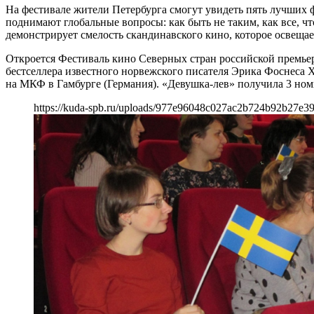
На фестивале жители Петербурга смогут увидеть пять лучших
поднимают глобальные вопросы: как быть не таким, как все, ч
демонстрирует смелость скандинавского кино, которое освеща
Откроется Фестиваль кино Северных стран российской премье
бестселлера известного норвежского писателя Эрика Фоснеса Ха
на МКФ в Гамбурге (Германия). «Девушка-лев» получила 3 н
https://kuda-spb.ru/uploads/977e96048c027ac2b724b92b27e39