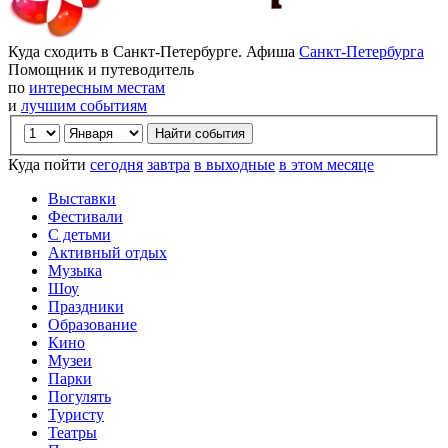
Куда сходить в Санкт-Петербурге. Афиша
Санкт-Петербурга
Помощник и путеводитель
по
интересным местам
и
лучшим событиям
Куда пойти
сегодня
завтра
в выходные
в этом месяце
Выставки
Фестивали
С детьми
Активный отдых
Музыка
Шоу
Праздники
Образование
Кино
Музеи
Парки
Погулять
Туристу
Театры