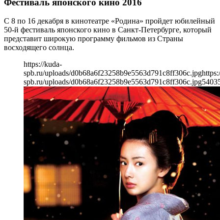
Фестиваль японского кино 2016
С 8 по 16 декабря в кинотеатре «Родина» пройдет юбилейный
50-й фестиваль японского кино в Санкт-Петербурге, который
представит широкую программу фильмов из Страны
восходящего солнца.
https://kuda-
spb.ru/uploads/d0b68a6f23258b9e5563d791c8ff306c.jpg
https:
spb.ru/uploads/d0b68a6f23258b9e5563d791c8ff306c.jpg
540
3