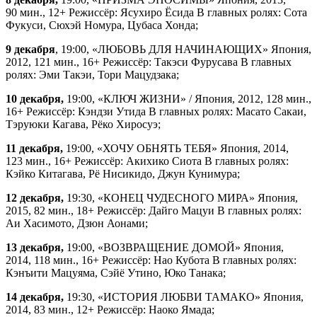
90 мин., 12+ Режиссёр: Ясухиро Ёсида В главных ролях: Сота
Фукуси, Сюхэй Номура, Цубаса Хонда;
9 декабря
, 19:00, «ЛЮБОВЬ ДЛЯ НАЧИНАЮЩИХ» Япония,
2012, 121 мин., 16+ Режиссёр: Такэси Фурусава В главных
ролях: Эми Такэи, Тори Мацудзака;
10 декабря,
19:00, «КЛЮЧ ЖИЗНИ» / Япония, 2012, 128 мин.,
16+ Режиссёр: Кэндзи Утида В главных ролях: Масато Сакаи,
Тэруюки Кагава, Рёко Хиросуэ;
11 декабря,
19:00, «ХОЧУ ОБНЯТЬ ТЕБЯ» Япония, 2014,
123 мин., 16+ Режиссёр: Акихико Сиота В главных ролях:
Кэйко Китагава, Рё Нисикидо, Джун Кунимура;
12 декабря,
19:30, «КОНЕЦ ЧУДЕСНОГО МИРА» Япония,
2015, 82 мин., 18+ Режиссёр: Дайго Мацуи В главных ролях:
Аи Хасимото, Дзюн Аонами;
13 декабря,
19:00, «ВОЗВРАЩЕНИЕ ДОМОЙ» Япония,
2014, 118 мин., 16+ Режиссёр: Нао Кубота В главных ролях:
Кэнъити Мацуяма, Сэйё Утино, Юко Танака;
14 декабря,
19:30, «ИСТОРИЯ ЛЮБВИ ТАМАКО» Япония,
2014, 83 мин., 12+ Режиссёр: Наоко Ямада;