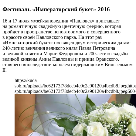
Фестиваль «Императорский букет» 2016
16 и 17 июля музей-заповедник «Павловск» приглашает
на романтичную свадебную цветочную феерию, которая
пройдет в пространстве неповторимого и совершенного
в красоте своей Павловского парка. На этот раз
«Императорский букет» посвящен двум историческим датам:
240-летию венчания великого князя Павла Петровича
и великой княгини Марии Федоровны и 200-летию свадьбы
великой княжны Анны Павловны и принца Оранского,
ставшего впоследствии королем нидерландским Вильгельмом
II.
https://kuda-
spb.ru/uploads/be62173f78decb4c0c2a90120a4bcdb8.jpeg
http
spb.ru/uploads/be62173f78decb4c0c2a90120a4bcdb8.jpeg
660