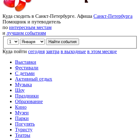
Куда сходить в Санкт-Петербурге. Афиша
Санкт-Петербурга
Помощник и путеводитель
по
интересным местам
и
лучшим событиям
Куда пойти
сегодня
завтра
в выходные
в этом месяце
Выставки
Фестивали
С детьми
Активный отдых
Музыка
Шоу
Праздники
Образование
Кино
Музеи
Парки
Погулять
Туристу
Театры