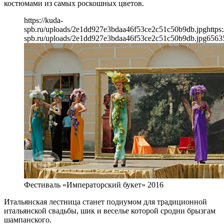
костюмами из самых роскошных цветов.
https://kuda-
spb.ru/uploads/2e1dd927e3bdaa46f53ce2c51c50b9db.jpg
https
spb.ru/uploads/2e1dd927e3bdaa46f53ce2c51c50b9db.jpg
656
3
Фестиваль «Императорский букет» 2016
Итальянская лестница станет подиумом для традиционной
итальянской свадьбы, шик и веселье которой сродни брызгам
шампанского.