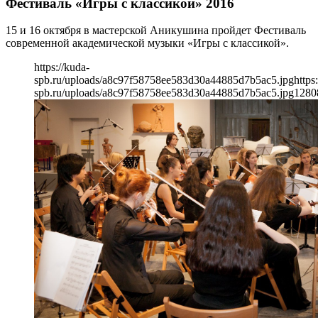
Фестиваль «Игры с классикой» 2016
15 и 16 октября в мастерской Аникушина пройдет Фестиваль
современной академической музыки «Игры с классикой».
https://kuda-
spb.ru/uploads/a8c97f58758ee583d30a44885d7b5ac5.jpg
https
spb.ru/uploads/a8c97f58758ee583d30a44885d7b5ac5.jpg
1280