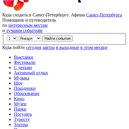
Куда сходить в Санкт-Петербурге. Афиша
Санкт-Петербурга
Помощник и путеводитель
по
интересным местам
и
лучшим событиям
Куда пойти
сегодня
завтра
в выходные
в этом месяце
Выставки
Фестивали
С детьми
Активный отдых
Музыка
Шоу
Праздники
Образование
Кино
Музеи
Парки
Погулять
Туристу
Театры