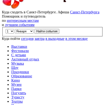
Куда сходить в Санкт-Петербурге. Афиша
Санкт-Петербурга
Помощник и путеводитель
по
интересным местам
и
лучшим событиям
Куда пойти
сегодня
завтра
в выходные
в этом месяце
Выставки
Фестивали
С детьми
Активный отдых
Музыка
Шоу
Праздники
Образование
Кино
Музеи
Парки
Погулять
Туристу
Театры