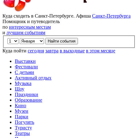
Куда сходить в Санкт-Петербурге. Афиша
Санкт-Петербурга
Помощник и путеводитель
по
интересным местам
и
лучшим событиям
Куда пойти
сегодня
завтра
в выходные
в этом месяце
Выставки
Фестивали
С детьми
Активный отдых
Музыка
Шоу
Праздники
Образование
Кино
Музеи
Парки
Погулять
Туристу
Театры