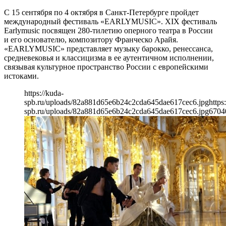
С 15 сентября по 4 октября в Санкт-Петербурге пройдет
международный фестиваль «EARLYMUSIC». XIX фестиваль
Earlymusic посвящен 280-тилетию оперного театра в России
и его основателю, композитору Франческо Арайя.
«EARLYMUSIC» представляет музыку барокко, ренессанса,
средневековья и классицизма в ее аутентичном исполнении,
связывая культурное пространство России c европейскими
истоками.
https://kuda-
spb.ru/uploads/82a881d65e6b24c2cda645dae617cec6.jpg
https
spb.ru/uploads/82a881d65e6b24c2cda645dae617cec6.jpg
670
4