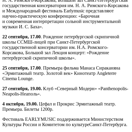
Н. А. Римского-Корсакова, Большой зал Санкт-Петербургская
государственная консерватория им. Н. А. Римского-Корсакова
и Международный фестиваль Earlymusic представляют
научно-практическую конференцию: «Барочная
и современная интерпретации сольной инструментальной
музыки И. С. Баха».
22 сентября, 17.00
. Рождение петербургской скрипичной
школы ССМШ-лицей при Санкт-Петербургской
государственной консерватории им. Н.А. Римского-
Корсакова, Большой зал Лекция концерт: «Рождение
петербургской скрипичной школы».
25 сентября, 17.00
. Премьера фильма Манаса Сираканяна
«Эрмитажный театр. Золотой век» Кинотеатр Angleterre
Cinema Lounge.
27 сентября, 19.00.
Клуб «Северный Модерн» «Panthenopolis-
Neapolis-Неаполь».
4 октября, 19.00.
Цефал и Прокрис Эрмитажный театр.
Премьера. Билеты 1200р.
Фестиваль EARLYMUSIC поддерживается Министерством
Культуры России и Комитетом по культуреСанкт-Петербурга.