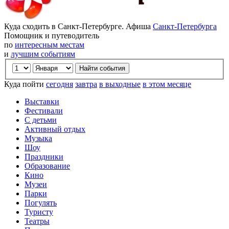
Куда сходить в Санкт-Петербурге. Афиша
Санкт-Петербурга
Помощник и путеводитель
по
интересным местам
и
лучшим событиям
Куда пойти
сегодня
завтра
в выходные
в этом месяце
Выставки
Фестивали
С детьми
Активный отдых
Музыка
Шоу
Праздники
Образование
Кино
Музеи
Парки
Погулять
Туристу
Театры