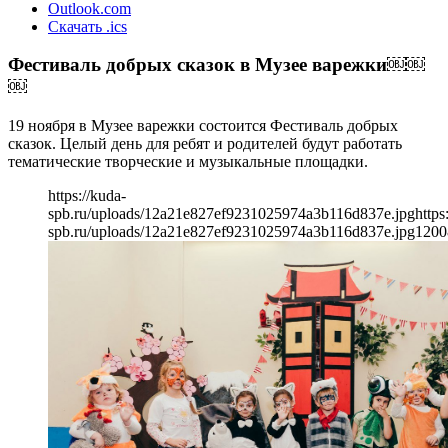
Outlook.com
Скачать .ics
Фестиваль добрых сказок в Музее варежки￼￼
￼
19 ноября в Музее варежки состоится Фестиваль добрых
сказок. Целый день для ребят и родителей будут работать
тематические творческие и музыкальные площадки.
https://kuda-
spb.ru/uploads/12a21e827ef9231025974a3b116d837e.jpg
https
spb.ru/uploads/12a21e827ef9231025974a3b116d837e.jpg
1200