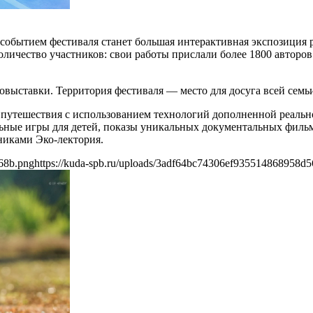
 событием фестиваля станет большая интерактивная экспозиция
 количество участников: свои работы прислали более 1800 авторо
выставки. Территория фестиваля — место для досуга всей семь
путешествия с использованием технологий дополненной реально
льные игры для детей, показы уникальных документальных филь
тниками Эко-лектория.
68b.png
https://kuda-spb.ru/uploads/3adf64bc74306ef935514868958d