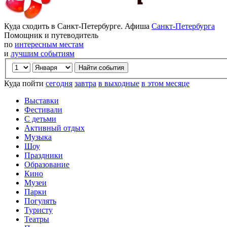
Куда сходить в Санкт-Петербурге. Афиша
Санкт-Петербурга
Помощник и путеводитель
по
интересным местам
и
лучшим событиям
Куда пойти
сегодня
завтра
в выходные
в этом месяце
Выставки
Фестивали
С детьми
Активный отдых
Музыка
Шоу
Праздники
Образование
Кино
Музеи
Парки
Погулять
Туристу
Театры