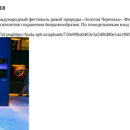
18
международный фестиваль дикой природы «Золотая Черепаха». Ф
ятилетия сохранения биоразнообразия. По понедельникам вход 
05d.png
https://kuda-spb.ru/uploads/710e09ba0463e3a548f480e1aa1f6