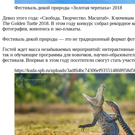
Фестиваль дикой природы «Золотая черепаха» 2018
Девиз этого года: «Свобода. Творчество. Масштаб». Ключевым
The Golden Turtle 2018. В этом году конкурс собрал рекордное
фотография, живопись и эко-плакаты.
Фестиваль дикой природы — это не традиционный формат фото
Гостей ждет масса незабываемых мероприятий: интерактивные 
так и обучающие программы для новичков, научно-образовате
фестиваля. Впервые в этом году посетители смогут стать учас
https://kuda-spb.ru/uploads/3adf64bc74306ef935514868958d5