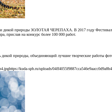
афии дикой природы ЗОЛОТАЯ ЧЕРЕПАХА. В 2017 году Фестиваль
ра, прислав на конкурс более 100 000 работ.
дикой природы, объединяющий лучшие творческие работы фотог
b4.jpg
https://kuda-spb.ru/uploads/04ff4055f9887cca546e9aacc0d9a8b4