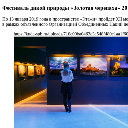
Фестиваль дикой природы «Золотая черепаха» 20
По 13 января 2019 года в пространстве «Этажи» пройдет ХII 
в рамках объявленного Организацией Объединенных Наций дес
https://kuda-spb.ru/uploads/710e09ba0463e3a548f480e1aa1f6