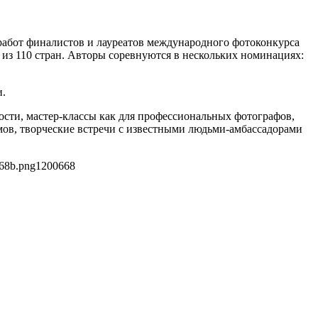
 работ финалистов и лауреатов международного фотоконкурса
в из 110 стран. Авторы соревнуются в нескольких номинациях:
и.
сти, мастер-классы как для профессиональных фотографов,
мов, творческие встречи с известными людьми-амбассадорами
568b.png
1200
668