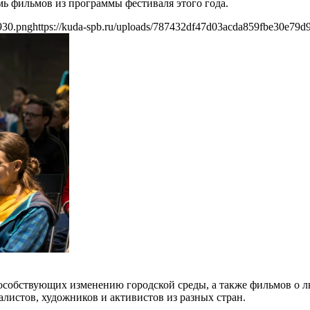
мь фильмов из программы фестиваля этого года.
930.png
https://kuda-spb.ru/uploads/787432df47d03acda859fbe30e79d
собствующих изменению городской среды, а также фильмов о лю
листов, художников и активистов из разных стран.