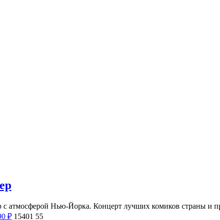
ер
лер с атмосферой Нью-Йорка. Концерт лучших комиков страны и
90
₽
15401
55