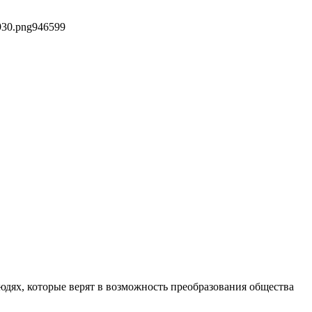
930.png
946
599
дях, которые верят в возможность преобразования общества