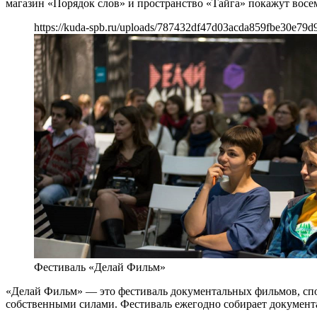
магазин «Порядок слов» и пространство «Тайга» покажут восе
https://kuda-spb.ru/uploads/787432df47d03acda859fbe30e79d
Фестиваль «Делай Фильм»
«Делай Фильм» — это фестиваль документальных фильмов, спо
собственными силами. Фестиваль ежегодно собирает документа