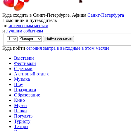
Куда сходить в Санкт-Петербурге. Афиша
Санкт-Петербурга
Помощник и путеводитель
по
интересным местам
и
лучшим событиям
Куда пойти
сегодня
завтра
в выходные
в этом месяце
Выставки
Фестивали
С детьми
Активный отдых
Музыка
Шоу
Праздники
Образование
Кино
Музеи
Парки
Погулять
Туристу
Театры