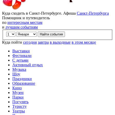
Куда сходить в Санкт-Петербурге. Афиша
Санкт-Петербурга
Помощник и путеводитель
по
интересным местам
и
лучшим событиям
Куда пойти
сегодня
завтра
в выходные
в этом месяце
Выставки
Фестивали
С детьми
Активный отдых
Музыка
Шоу
Праздники
Образование
Кино
Музеи
Парки
Погулять
Туристу
Театры