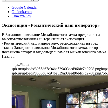
Google Calendar
Outlook.com
Скачать .ics
Экспозиция «Романтический наш император»
В Западном павильоне Михайловского замка представлена
высокотехнологичная интерактивная экспозиция
«Романтический наш император», расположенная на трех
этажах Западного павильона Михайловского замка, которая
посвящена автору и владельцу ансамбля Михайловского замка
Павлу I.
https://kuda-
spb.ru/uploads/8055d67c94be539a03aed96bfc7d9708.png
http
spb.ru/uploads/8055d67c94be539a03aed96bfc7d9708.png
756