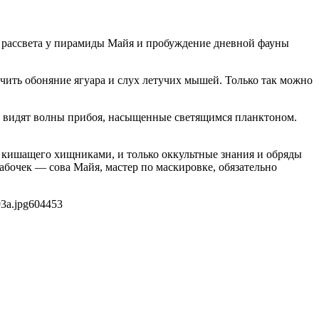
а рассвета у пирамиды Майя и пробуждение дневной фауны
чить обоняние ягуара и слух летучих мышей. Только так можно
а, видят волны прибоя, насыщенные светящимся планктоном.
, кишащего хищниками, и только оккультные знания и обряды
бочек — сова Майя, мастер по маскировке, обязательно
3a.jpg
604
453