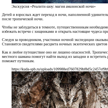
Экскурсия «Реалити-шоу: магия амазонской ночи»
Детей и взрослых ждет переход в ночи, наполненной удивите
после тропической ночи.
Чтобы не заблудиться в темноте, путешественникам необходимо
избежать встречи с хищниками и открыть настоящие чудеса пр
Следуя за проводником, участники ночной экспедиции оказыва
Становятся свидетелями расцвета ночных экзотических цветов 
Как и любое путешествие оно не лишено опасностей. Тропическ
местного шамана помогут найти выход из западни и встретить
поможет путникам.
https://kuda-spb.ru/uploads/109988ed7607829bf8d5c2457ef9b