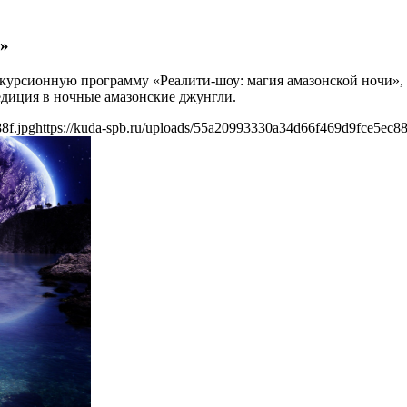
и»
рсионную программу «Реалити-шоу: магия амазонской ночи», в 
едиция в ночные амазонские джунгли.
8f.jpg
https://kuda-spb.ru/uploads/55a20993330a34d66f469d9fce5ec88