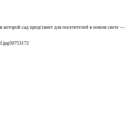
которой сад предстанет для посетителей в новом свете —
f.jpg
5075
3172