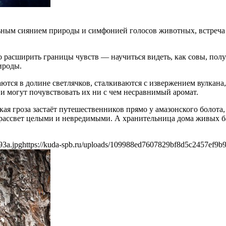
льным сиянием природы и симфонией голосов животных, встреч
 расширить границы чувств — научиться видеть, как совы, полу
ироды.
ются в долине светлячков, сталкиваются с извержением вулкан
и могут почувствовать их ни с чем несравнимый аромат.
ая гроза застаёт путешественников прямо у амазонского болота
 рассвет целыми и невредимыми. А хранительница дома живых ба
93a.jpg
https://kuda-spb.ru/uploads/109988ed7607829bf8d5c2457ef9b9