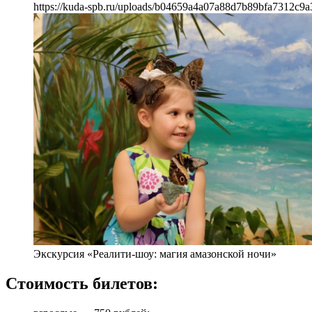
https://kuda-spb.ru/uploads/b04659a4a07a88d7b89bfa7312c9a
Экскурсия «Реалити-шоу: магия амазонской ночи»
Стоимость билетов: