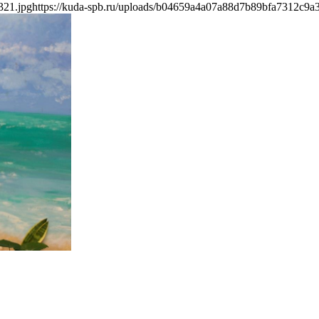
321.jpg
https://kuda-spb.ru/uploads/b04659a4a07a88d7b89bfa7312c9a