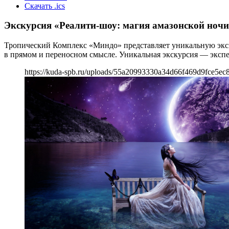
Скачать .ics
Экскурсия «Реалити-шоу: магия амазонской ноч
Тропический Комплекс «Миндо» представляет уникальную экску
в прямом и переносном смысле. Уникальная экскурсия — эксп
https://kuda-spb.ru/uploads/55a20993330a34d66f469d9fce5ec8