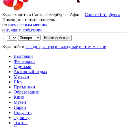
Куда сходить в Санкт-Петербурге. Афиша
Санкт-Петербурга
Помощник и путеводитель
по
интересным местам
и
лучшим событиям
Куда пойти
сегодня
завтра
в выходные
в этом месяце
Выставки
Фестивали
С детьми
Активный отдых
Музыка
Шоу
Праздники
Образование
Кино
Музеи
Парки
Погулять
Туристу
Театры