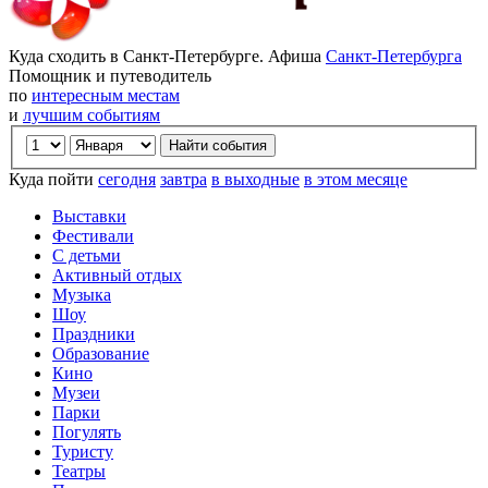
Куда сходить в Санкт-Петербурге. Афиша
Санкт-Петербурга
Помощник и путеводитель
по
интересным местам
и
лучшим событиям
Куда пойти
сегодня
завтра
в выходные
в этом месяце
Выставки
Фестивали
С детьми
Активный отдых
Музыка
Шоу
Праздники
Образование
Кино
Музеи
Парки
Погулять
Туристу
Театры