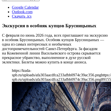
Google Calendar
Outlook.com
Скачать .ics
Экскурсия в особняк купцов Брусницыных
С февраля по июнь 2026 года, всех приглашают на экскурсию
в особняк Брусницыных. Особняк купцов Брусницыных —
одна из самых интересных и необычных
достопримечательностей Санкт-Петербурга. За фасадом
на Кожевенной линии Васильевского острова скрывается
прекрасное убранство, выполненное в духе русской
эклектики. Билеты можно купить в конце анонса.
https://kuda-
spb.ru/uploads/afa303aacdfca233afbb0974c39ac356.png
https:
spb.ru/uploads/afa303aacdfca233afbb0974c39ac356.png
891
55