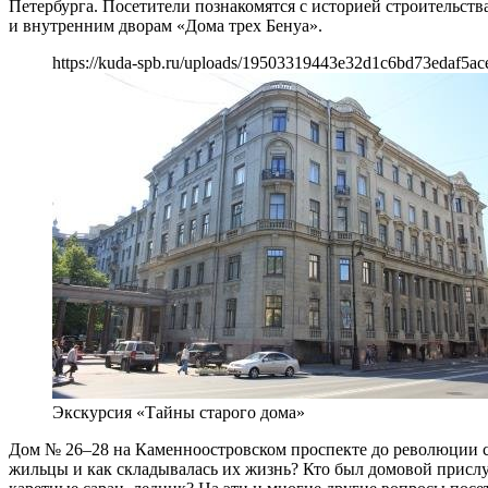
Петербурга. Посетители познакомятся с историей строительст
и внутренним дворам «Дома трех Бенуа».
https://kuda-spb.ru/uploads/19503319443e32d1c6bd73edaf5ac
Экскурсия «Тайны старого дома»
Дом № 26–28 на Каменноостровском проспекте до революции с
жильцы и как складывалась их жизнь? Кто был домовой прислуг