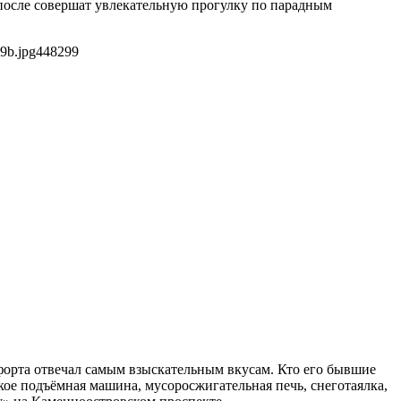
 после совершат увлекательную прогулку по парадным
9b.jpg
448
299
форта отвечал самым взыскательным вкусам. Кто его бывшие
кое подъёмная машина, мусоросжигательная печь, снеготаялка,