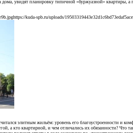
ва дома, увидят планировку типичной «буржуазной» квартиры, а
e9b.jpg
https://kuda-spb.ru/uploads/19503319443e32d1c6bd73edaf5ace
читался элитным жильём: уровень его благоустроенности и ком
ой, а кто квартирной, и чем отличались их обязанности? Что та