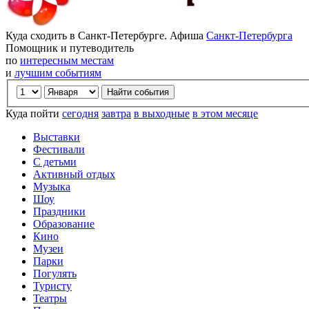
Куда сходить в Санкт-Петербурге. Афиша
Санкт-Петербурга
Помощник и путеводитель
по
интересным местам
и
лучшим событиям
Куда пойти
сегодня
завтра
в выходные
в этом месяце
Выставки
Фестивали
С детьми
Активный отдых
Музыка
Шоу
Праздники
Образование
Кино
Музеи
Парки
Погулять
Туристу
Театры