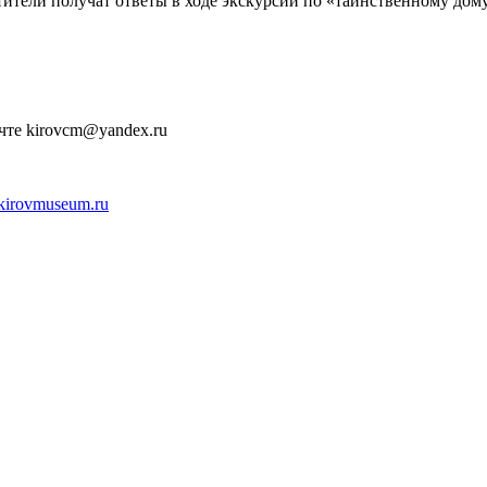
тители получат ответы в ходе экскурсии по «таинственному дом
чте kirovcm@yandex.ru
.kirovmuseum.ru