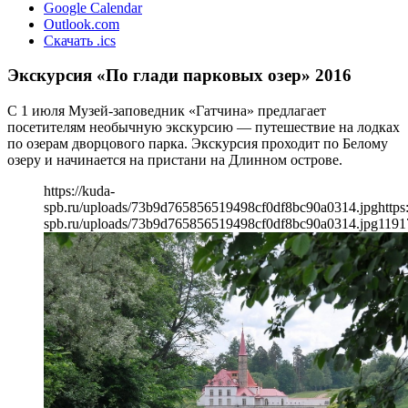
Google Calendar
Outlook.com
Скачать .ics
Экскурсия «По глади парковых озер» 2016
C 1 июля Музей-заповедник «Гатчина» предлагает
посетителям необычную экскурсию — путешествие на лодках
по озерам дворцового парка. Экскурсия проходит по Белому
озеру и начинается на пристани на Длинном острове.
https://kuda-
spb.ru/uploads/73b9d765856519498cf0df8bc90a0314.jpg
https
spb.ru/uploads/73b9d765856519498cf0df8bc90a0314.jpg
1191