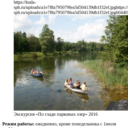
https://kuda-
spb.ru/uploads/a1e7f8a795079fea5d504139db1f32ef.jpg
https:/
spb.ru/uploads/a1e7f8a795079fea5d504139db1f32ef.jpg
604
40
Экскурсия «По глади парковых озер» 2016
Режим работы:
ежедневно, кроме понедельника с 1июля