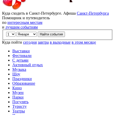
Куда сходить в Санкт-Петербурге. Афиша
Санкт-Петербурга
Помощник и путеводитель
по
интересным местам
и
лучшим событиям
Куда пойти
сегодня
завтра
в выходные
в этом месяце
Выставки
Фестивали
С детьми
Активный отдых
Музыка
Шоу
Праздники
Образование
Кино
Музеи
Парки
Погулять
Туристу
Театры