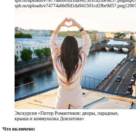
spb.ru/uploads/e74774a6bfffd1da941501cd2fbe9d57.png
https:
spb.ru/uploads/e74774a6bfffd1da941501cd2fbe9d57.png
1200
Экскурсия «Питер Романтиков: дворы, парадные,
крыша и коммуналка Довлатова»
Что включено: