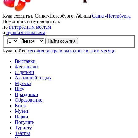
Куда сходить в Санкт-Петербурге. Афиша
Санкт-Петербурга
Помощник и путеводитель
по
интересным местам
и
лучшим событиям
Куда пойти
сегодня
завтра
в выходные
в этом месяце
Выставки
Фестивали
С детьми
Активный отдых
Музыка
Шоу
Праздники
Образование
Кино
Музеи
Парки
Погулять
Туристу
Театры