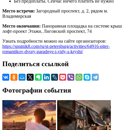
Без предоплаты. Сейчас ничего платить не нужно
Место встречи:
Загородный проспект, д. 2, рядом м.
Владимирская
Место окончания:
Панорамная площадка на системе крыш
лофт-проект Этажи, Лиговский проспект, 74
Узнать подробности можно на сайте организаторов:
https://sputnik8.com/ru/st-petersburg/activities/64916-piter-
romantikov-dvory-paradnye-i-vidy-s-kryshi/
Поделиться ссылкой
Фотографии события