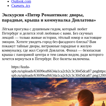
Outlook.com
Скачать .ics
Экскурсия «Питер Романтиков: дворы,
парадные, крыша и коммуналка Довлатова»
Лёгкая прогулка с душевным гидом, который любит
Петербург и делится этой любовью с вами. Без скучных
лекций — только живые истории, тёплый юмор и настоящие
эмоции. Хотите увидеть город без фасадного блеска? Вам
покажут тайные дворы, витражные парадные и жилую
коммуналку, где жил Сергей Довлатов. Финал — безопасная
крыша с панорамой центра и тем самым видом, ради которого
хочется вернуться в Петербург. Все билеты включены.
https://kuda-
spb.ru/uploads/63699eaf6634a1ca2cb2c3c3045dca87.png
https
spb.ru/uploads/63699eaf6634a1ca2cb2c3c3045dca87.png
1200