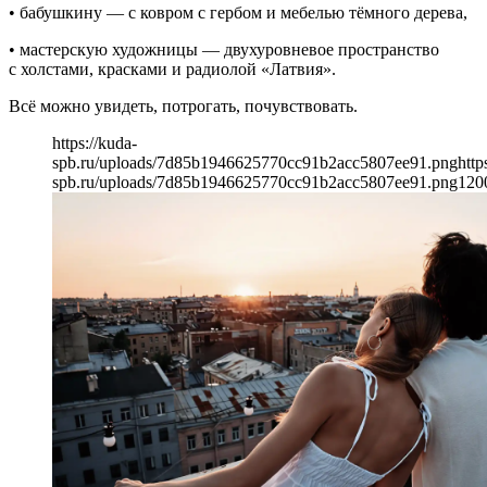
• бабушкину — с ковром с гербом и мебелью тёмного дерева,
• мастерскую художницы — двухуровневое пространство
с холстами, красками и радиолой «Латвия».
Всё можно увидеть, потрогать, почувствовать.
https://kuda-
spb.ru/uploads/7d85b1946625770cc91b2acc5807ee91.png
http
spb.ru/uploads/7d85b1946625770cc91b2acc5807ee91.png
120