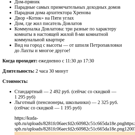
Дом-пряник
Парадные самых примечательных доходных домов
Парадная дома архитектора Хренова
Двор «Котик» на Пяти углах
Дом, где жил писатель Довлатов
Коммуналка Довлатова: три разные по характеру
комнаты в настоящей жилой 8-ми комнатной
коммунальной квартире
Вид на город с высоты — от шпиля Петропавловки
до Лахты и многое другое!
Когда проходит:
ежедневно с 11:30 до 17:30
Длительность:
2 часа 30 минут
Стоимость:
Стандартный — 2 492 руб. (сейчас со скидкой —
1 295 руб)
Льготный (пенсионеры, школьники) — 2 325 руб.
(сейчас со скидкой — 1 195 руб)
https://kuda-
spb.ru/uploads/8281fc06aecfd2c60982c51c665da18e.png
https
spb.ru/uploads/8281fc06aecfd2c60982c51c665da18e.png
1200