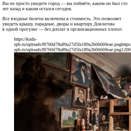
Вы не просто увидите город — вы поймёте, каким он был сто
лет назад и каким остался сегодня.
Все входные билеты включены в стоимость. Это позволяет
увидеть крышу, парадные, дворы и квартиру Довлатова
в одной прогулке — без доплат и организационных хлопот.
https://kuda-
spb.ru/uploads/f8760d78a89a27d5fa189a2b06669eae.png
https
spb.ru/uploads/f8760d78a89a27d5fa189a2b06669eae.png
1200