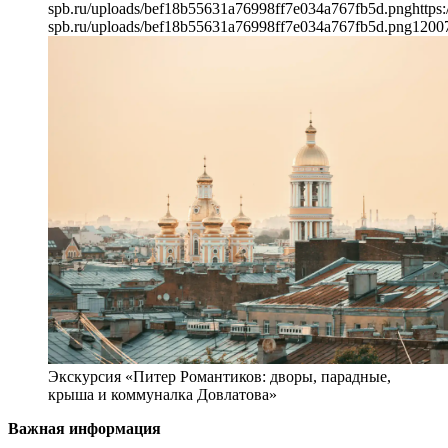
spb.ru/uploads/bef18b55631a76998ff7e034a767fb5d.png
https:
spb.ru/uploads/bef18b55631a76998ff7e034a767fb5d.png
1200
Экскурсия «Питер Романтиков: дворы, парадные,
крыша и коммуналка Довлатова»
Важная информация