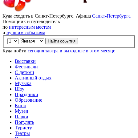
Куда сходить в Санкт-Петербурге. Афиша
Санкт-Петербурга
Помощник и путеводитель
по
интересным местам
и
лучшим событиям
Куда пойти
сегодня
завтра
в выходные
в этом месяце
Выставки
Фестивали
С детьми
Активный отдых
Музыка
Шоу
Праздники
Образование
Кино
Музеи
Парки
Погулять
Туристу
Театры