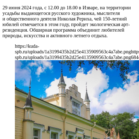
29 июня 2024 года, с 12.00 до 18.00 в Изваре, на территории
усадьбы выдающегося русского художника, мыслителя
и общественного деятеля Николая Рериха, чей 150-летний
юбилей отмечается в этом году, пройдет экологическая арт-
резиденция. Обширная программа объединит любителей
природы, искусства и активного летнего отдыха.
https://kuda-
spb.ru/uploads/1a3199435b2d25e4135909563c4a7abe.png
http
spb.ru/uploads/1a3199435b2d25e4135909563c4a7abe.png
684