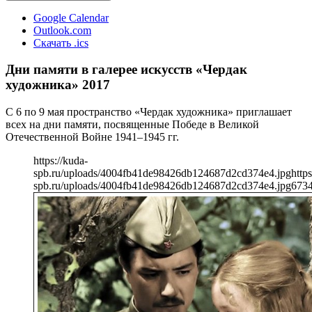
Google Calendar
Outlook.com
Скачать .ics
Дни памяти в галерее искусств «Чердак
художника» 2017
С 6 по 9 мая пространство «Чердак художника» приглашает
всех на дни памяти, посвященные Победе в Великой
Отечественной Войне 1941–1945 гг.
https://kuda-
spb.ru/uploads/4004fb41de98426db124687d2cd374e4.jpg
https
spb.ru/uploads/4004fb41de98426db124687d2cd374e4.jpg
673