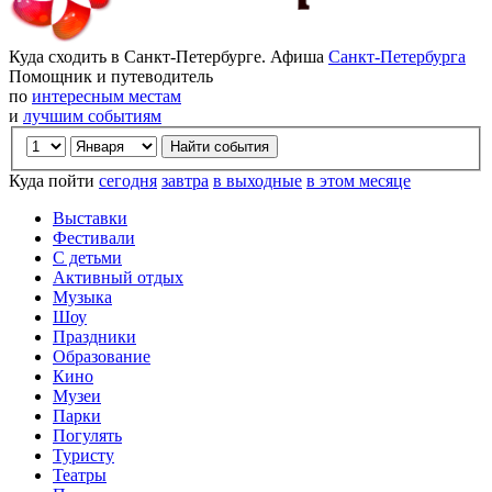
Куда сходить в Санкт-Петербурге. Афиша
Санкт-Петербурга
Помощник и путеводитель
по
интересным местам
и
лучшим событиям
Куда пойти
сегодня
завтра
в выходные
в этом месяце
Выставки
Фестивали
С детьми
Активный отдых
Музыка
Шоу
Праздники
Образование
Кино
Музеи
Парки
Погулять
Туристу
Театры