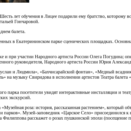
есть лет обучения в Лицее подарили ему братство, которому в
тальей Гончаровой.
 днем балета.
нных в Екатерининском парке сценических площадках. Основная
ке и при участии Народного артиста России Олега Погудина; о
венного руководителя, Народного артиста России Юрия Александ
услан и Людмила», «Бахчисарайский фонтан», «Медный всадник
ель» на музыку Свиридова в исполнении артистов Театра балета
кого парка посетители увидят интерактивные инсталляции и теа
ских экскурсий.
 «Музейная роза: история, рассказанная растением», который о
 парков». Музей-заповедник «Царское Село» присоединился к 
 Филиппова расскажет о розах пушкинской эпохи (посещение по