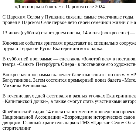
«Дни оперы и балета» в Царском селе 2024
С Царским Селом у Пушкина связаны самые счастливые годы. Ш
провел в Царском Селе первое лето своей семейной жизни с На
13 июля (суббота) станет днем оперы, 14 июля (воскресенье) —
Ключевые события зрителям представят на специально сооруже
пруда и Террасой Руска Екатерининского парка.
В субботней программе — спектакль «Золотой век» в постанов
театра «Санктъ-Петербургъ Опера» в постановке его художест
Воскресная программа включает балетные сюиты по поэмам «Р
Багаутдинова. Затем состоится премьерный показ балета «Мет
Михаила Венщикова.
В течение двух дней фестиваля в разных уголках Екатерининс
«Капитанской дочки», а также смогут стать участниками автор
Фрейлинский садик 14 июля станет местом проведения проекта
Национальной Ассоциации «Возрождение исторических садов и
дворцом. Главный хранитель парков ГМЗ «Царское Село» Ольга
сторителлинг.