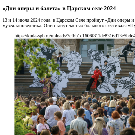
«Дни оперы и балета» в Царском селе 2024
13 и 14 июля 2024 года, в Царском Селе пройдут «Дни оперы 
музея-заповедника. Они станут частью большого фестиваля «
https://kuda-spb.ru/uploads/7efbb1c1606f811de8316d13e5bde