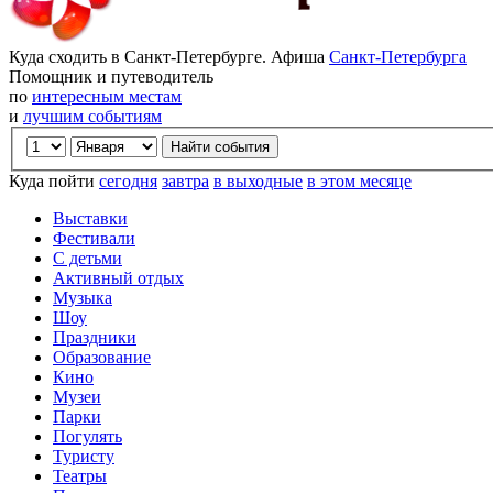
Куда сходить в Санкт-Петербурге. Афиша
Санкт-Петербурга
Помощник и путеводитель
по
интересным местам
и
лучшим событиям
Куда пойти
сегодня
завтра
в выходные
в этом месяце
Выставки
Фестивали
С детьми
Активный отдых
Музыка
Шоу
Праздники
Образование
Кино
Музеи
Парки
Погулять
Туристу
Театры