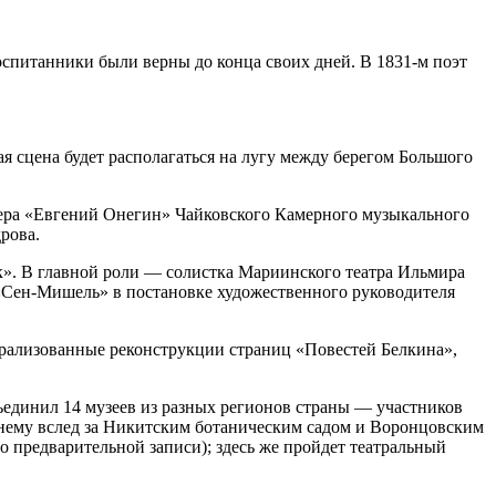
оспитанники были верны до конца своих дней. В 1831-м поэт
 сцена будет располагаться на лугу между берегом Большого
пера «Евгений Онегин» Чайковского Камерного музыкального
рова.
». В главной роли — солистка Мариинского театра Ильмира
 «Сен-Мишель» в постановке художественного руководителя
трализованные реконструкции страниц «Повестей Белкина»,
бъединил 14 музеев из разных регионов страны — участников
нему вслед за Никитским ботаническим садом и Воронцовским
 предварительной записи); здесь же пройдет театральный