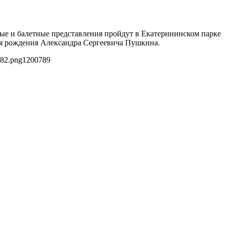
ные и балетные представления пройдут в Екатерининском парке
ня рождения Александра Сергеевича Пушкина.
482.png
1200
789