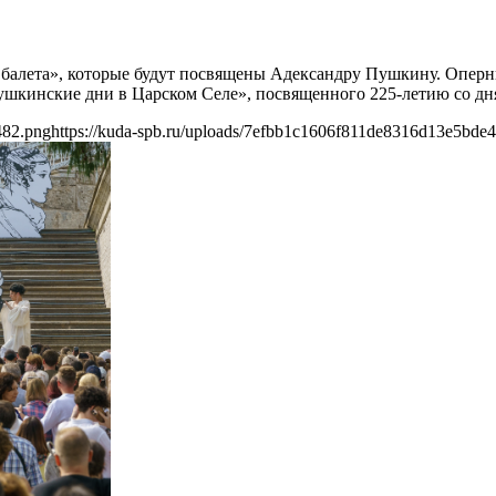
и балета», которые будут посвящены Адександру Пушкину. Опер
Пушкинские дни в Царском Селе», посвященного 225-летию со д
482.png
https://kuda-spb.ru/uploads/7efbb1c1606f811de8316d13e5bde