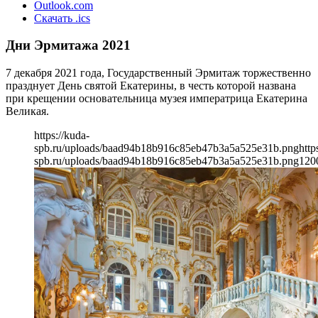
Outlook.com
Скачать .ics
Дни Эрмитажа 2021
7 декабря 2021 года, Государственный Эрмитаж торжественно
празднует День святой Екатерины, в честь которой названа
при крещении основательница музея императрица Екатерина
Великая.
https://kuda-
spb.ru/uploads/baad94b18b916c85eb47b3a5a525e31b.png
http
spb.ru/uploads/baad94b18b916c85eb47b3a5a525e31b.png
120