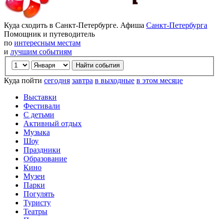
Куда сходить в Санкт-Петербурге. Афиша
Санкт-Петербурга
Помощник и путеводитель
по
интересным местам
и
лучшим событиям
Куда пойти
сегодня
завтра
в выходные
в этом месяце
Выставки
Фестивали
С детьми
Активный отдых
Музыка
Шоу
Праздники
Образование
Кино
Музеи
Парки
Погулять
Туристу
Театры