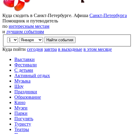
Куда сходить в Санкт-Петербурге. Афиша
Санкт-Петербурга
Помощник и путеводитель
по
интересным местам
и
лучшим событиям
Куда пойти
сегодня
завтра
в выходные
в этом месяце
Выставки
Фестивали
С детьми
Активный отдых
Музыка
Шоу
Праздники
Образование
Кино
Музеи
Парки
Погулять
Туристу
Театры