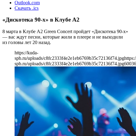
Outlook.com
Скачать .ics
«Дискотека 90-х» в Клубе А2
8 марта в Клубе А2 Green Concert пройдет «Дискотека 90-х»
— вас ждут песни, которые жили в плеере и не выходили
из головы лет 20 назад.
https://kuda-
spb.ru/uploads/c8fc2333f4e2e1eb6769b35c72136f74.jpg
https:
spb.ru/uploads/c8fc2333f4e2e1eb6769b35c72136f74.jpg
600
3