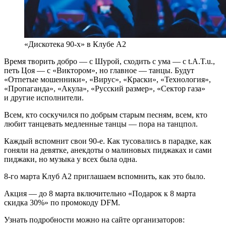
«Дискотека 90-х» в Клубе А2
Время творить добро — с Шурой, сходить с ума — с t.A.T.u.,
петь Цоя — с «Виктором», но главное — танцы. Будут
«Отпетые мошенники», «Вирус», «Краски», «Технология»,
«Пропаганда», «Акула», «Русский размер», «Сектор газа»
и другие исполнители.
Всем, кто соскучился по добрым старым песням, всем, кто
любит танцевать медленные танцы — пора на танцпол.
Каждый вспомнит свои 90-е. Как тусовались в парадке, как
гоняли на девятке, анекдоты о малиновых пиджаках и сами
пиджаки, но музыка у всех была одна.
8-го марта Клуб А2 приглашаем вспомнить, как это было.
Акция — до 8 марта включительно «Подарок к 8 марта
скидка 30%» по промокоду DFM.
Узнать подробности можно на сайте организаторов: