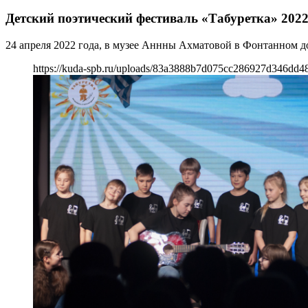
Детский поэтический фестиваль «Табуретка» 202
24 апреля 2022 года, в музее Аннны Ахматовой в Фонтанном д
https://kuda-spb.ru/uploads/83a3888b7d075cc286927d346dd4