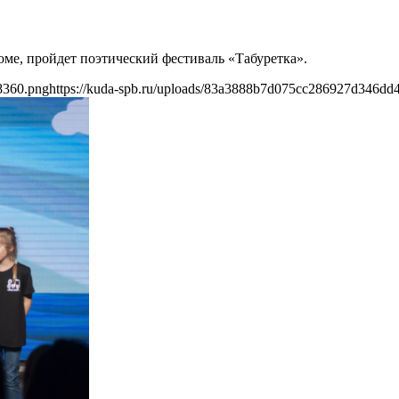
2
оме, пройдет поэтический фестиваль «Табуретка».
8360.png
https://kuda-spb.ru/uploads/83a3888b7d075cc286927d346dd