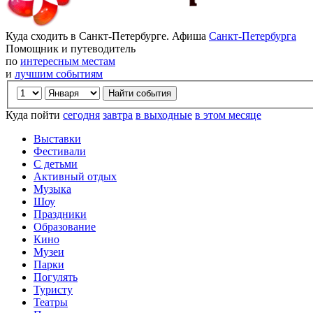
Куда сходить в Санкт-Петербурге. Афиша
Санкт-Петербурга
Помощник и путеводитель
по
интересным местам
и
лучшим событиям
Куда пойти
сегодня
завтра
в выходные
в этом месяце
Выставки
Фестивали
С детьми
Активный отдых
Музыка
Шоу
Праздники
Образование
Кино
Музеи
Парки
Погулять
Туристу
Театры