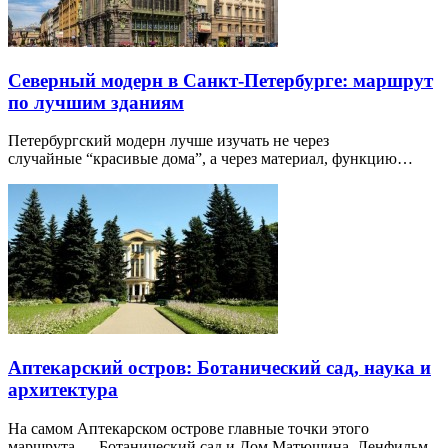
Северный модерн в Санкт-Петербурге: маршрут
по лучшим зданиям
Петербургский модерн лучше изучать не через
случайные “красивые дома”, а через материал, функцию…
Аптекарский остров: Ботанический сад, наука и
архитектура
На самом Аптекарском острове главные точки этого
маршрута — Ботанический сад и Дом Матюшина. Ленфильм,