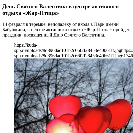
День Святого Валентина в центре активного
отдыха «Жар-Птица»
14 февраля в теремке, неподалеку от входа в Парк имени
Бабушкина, в центре активного отдыха «Жар-Птица» пройдет
праздник, посвященный Дню Святого Валентина.
https://kuda-
spb.ru/uploads/8d896dac101b2c66f2f28453e40b61ff.jpg
https:
spb.ru/uploads/8d896dac101b2c66f2f28453e40b61ff.jpg
617
46