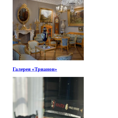
Галерея «Трианон»