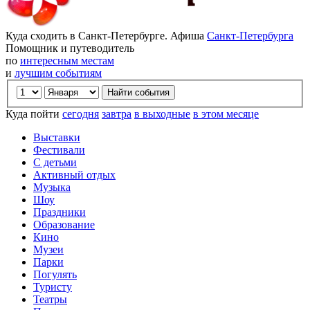
Куда сходить в Санкт-Петербурге. Афиша
Санкт-Петербурга
Помощник и путеводитель
по
интересным местам
и
лучшим событиям
Куда пойти
сегодня
завтра
в выходные
в этом месяце
Выставки
Фестивали
С детьми
Активный отдых
Музыка
Шоу
Праздники
Образование
Кино
Музеи
Парки
Погулять
Туристу
Театры