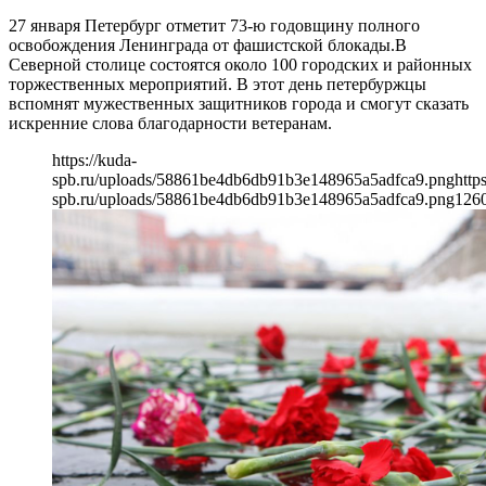
27 января Петербург отметит 73-ю годовщину полного
освобождения Ленинграда от фашистской блокады.В
Северной столице состоятся около 100 городских и районных
торжественных мероприятий. В этот день петербуржцы
вспомнят мужественных защитников города и смогут сказать
искренние слова благодарности ветеранам.
https://kuda-
spb.ru/uploads/58861be4db6db91b3e148965a5adfca9.png
http
spb.ru/uploads/58861be4db6db91b3e148965a5adfca9.png
126