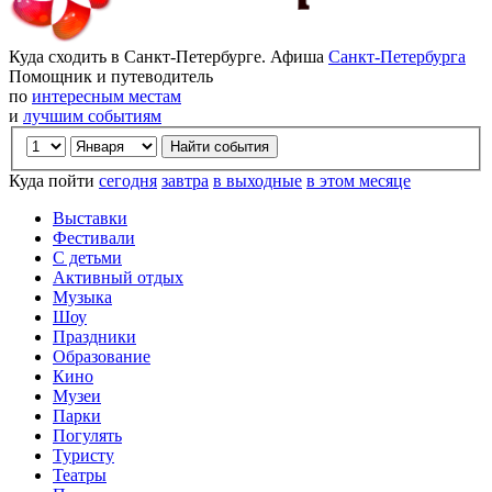
Куда сходить в Санкт-Петербурге. Афиша
Санкт-Петербурга
Помощник и путеводитель
по
интересным местам
и
лучшим событиям
Куда пойти
сегодня
завтра
в выходные
в этом месяце
Выставки
Фестивали
С детьми
Активный отдых
Музыка
Шоу
Праздники
Образование
Кино
Музеи
Парки
Погулять
Туристу
Театры