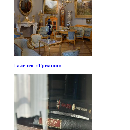
Галерея «Трианон»