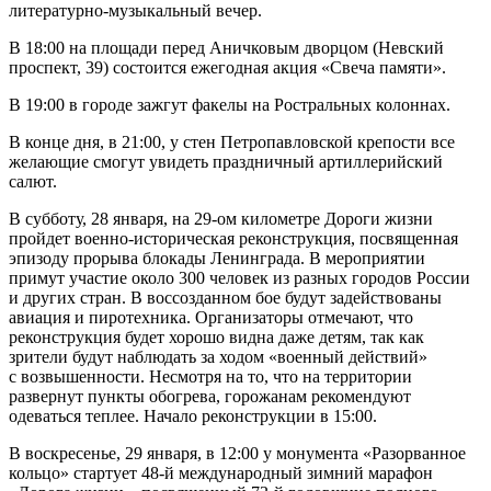
литературно-музыкальный вечер.
В 18:00 на площади перед Аничковым дворцом (Невский
проспект, 39) состоится ежегодная акция «Свеча памяти».
В 19:00 в городе зажгут факелы на Ростральных колоннах.
В конце дня, в 21:00, у стен Петропавловской крепости все
желающие смогут увидеть праздничный артиллерийский
салют.
В субботу, 28 января, на 29-ом километре Дороги жизни
пройдет военно-историческая реконструкция, посвященная
эпизоду прорыва блокады Ленинграда. В мероприятии
примут участие около 300 человек из разных городов России
и других стран. В воссозданном бое будут задействованы
авиация и пиротехника. Организаторы отмечают, что
реконструкция будет хорошо видна даже детям, так как
зрители будут наблюдать за ходом «военный действий»
с возвышенности. Несмотря на то, что на территории
развернут пункты обогрева, горожанам рекомендуют
одеваться теплее. Начало реконструкции в 15:00.
В воскресенье, 29 января, в 12:00 у монумента «Разорванное
кольцо» стартует 48-й международный зимний марафон