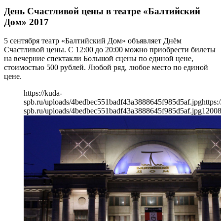
День Счастливой цены в театре «Балтийский
Дом» 2017
5 сентября театр «Балтийский Дом» объявляет Днём
Счастливой цены. С 12:00 до 20:00 можно приобрести билеты
на вечерние спектакли Большой сцены по единой цене,
стоимостью 500 рублей. Любой ряд, любое место по единой
цене.
https://kuda-
spb.ru/uploads/4bedbec551badf43a3888645f985d5af.jpg
https:
spb.ru/uploads/4bedbec551badf43a3888645f985d5af.jpg
1200