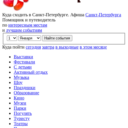
Куда сходить в Санкт-Петербурге. Афиша
Санкт-Петербурга
Помощник и путеводитель
по
интересным местам
и
лучшим событиям
Куда пойти
сегодня
завтра
в выходные
в этом месяце
Выставки
Фестивали
С детьми
Активный отдых
Музыка
Шоу
Праздники
Образование
Кино
Музеи
Парки
Погулять
Туристу
Театры