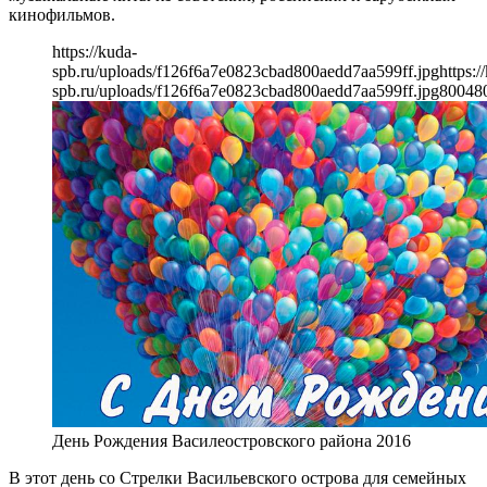
кинофильмов.
https://kuda-
spb.ru/uploads/f126f6a7e0823cbad800aedd7aa599ff.jpg
https:/
spb.ru/uploads/f126f6a7e0823cbad800aedd7aa599ff.jpg
800
48
День Рождения Василеостровского района 2016
В этот день со Стрелки Васильевского острова для семейных