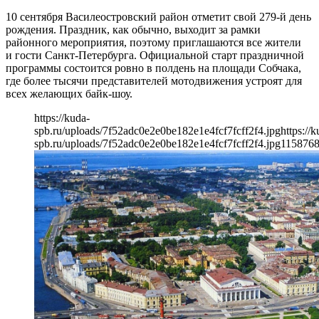
10 сентября Василеостровский район отметит свой 279-й день
рождения. Праздник, как обычно, выходит за рамки
районного мероприятия, поэтому приглашаются все жители
и гости Санкт-Петербурга. Официальной старт праздничной
программы состоится ровно в полдень на площади Собчака,
где более тысячи представителей мотодвижения устроят для
всех желающих байк-шоу.
https://kuda-
spb.ru/uploads/7f52adc0e2e0be182e1e4fcf7fcff2f4.jpg
https://k
spb.ru/uploads/7f52adc0e2e0be182e1e4fcf7fcff2f4.jpg
1158
76