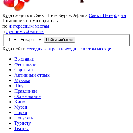
Куда сходить в Санкт-Петербурге. Афиша
Санкт-Петербурга
Помощник и путеводитель
по
интересным местам
и
лучшим событиям
Куда пойти
сегодня
завтра
в выходные
в этом месяце
Выставки
Фестивали
С детьми
Активный отдых
Музыка
Шоу
Праздники
Образование
Кино
Музеи
Парки
Погулять
Туристу
Театры